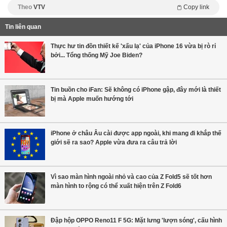
Theo
VTV
Copy link
Tin liên quan
Thực hư tin đồn thiết kế 'xấu lạ' của iPhone 16 vừa bị rò rỉ
bởi... Tổng thống Mỹ Joe Biden?
Tin buồn cho iFan: Sẽ không có iPhone gập, đây mới là thiết
bị mà Apple muốn hướng tới
iPhone ở châu Âu cài được app ngoài, khi mang đi khắp thế
giới sẽ ra sao? Apple vừa đưa ra câu trả lời
Vì sao màn hình ngoài nhỏ và cao của Z Fold5 sẽ tốt hơn
màn hình to rộng có thể xuất hiện trên Z Fold6
Đập hộp OPPO Reno11 F 5G: Mặt lưng 'lượn sóng', cấu hình