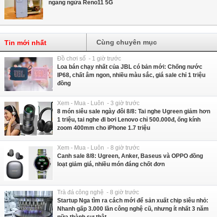
ngang ngửa Reno11 5G
Cùng chuyên mục
Tin mới nhất
Đồ chơi số - 1 giờ trước
Loa bán chạy nhất của JBL có bản mới: Chống nước
IP68, chất âm ngon, nhiều màu sắc, giá sale chỉ 1 triệu
đồng
Xem - Mua - Luôn - 3 giờ trước
8 món siêu sale ngày đôi 8/8: Tai nghe Ugreen giảm hơn
1 triệu, tai nghe đi bơi Lenovo chỉ 500.000đ, ống kính
zoom 400mm cho iPhone 1.7 triệu
Xem - Mua - Luôn - 8 giờ trước
Canh sale 8/8: Ugreen, Anker, Baseus và OPPO đồng
loạt giảm giá, nhiều món đáng chốt đơn
Trà đá công nghệ - 8 giờ trước
Startup Nga tìm ra cách mới để sản xuất chip siêu nhỏ:
Nhanh gấp 3.000 lần công nghệ cũ, nhưng ít nhất 3 năm
nữa thành sự thật