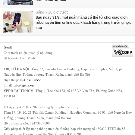
Sống - 10 giờ trước
Sau ngày 31/8, một ngân hàng có thể từ chối giao dịch
rút/chuyển tiền online của khách hàng trong trường hợp
sau
GenK
Chịu trách nhiệm quản lý nội dung:
Bà Nguyễn Bích Minh
TRỤ SỞ HÀ NỘI:
Tầng 22, Tòa nhà Center Building, Hapulico Complex, Số 01, phố
Nguyễn Huy Tưởng, phường Thanh Xuân, thành phố Hà Nội
Điện thoại:
024 7309 5555
.
Email:
info@genk.vn
VPĐD TẠI TP.HCM:
Tầng 4, Tòa nhà 123, số 127 Võ Văn Tần, Phường Xuân Hòa,
TPHCM
© Copyright 2010 - 2026 - Công ty Cổ phần VCCorp
Tầng 17, 19, 20, 21 Toà nhà Center Building - Hapulico Complex, Số 01, phố Nguyễn Huy
Tưởng, phường Thanh Xuân, thành phố Hà Nội
Hỗ trợ quảng cáo:
02473007108
Giấy phép thiết lập trang thông tin điện tử tổng hợp trên mạng số 460/GP-TTĐT do Sở
Thông tin và Truyền thông Hà Nội cấp ngày 03/02/2016