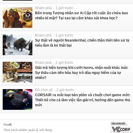
Khám phá - 1 giờ trước
Bên trong Tượng nhân sư Ai Cập rốt cuộc ẩn chứa bao
nhiêu bí mật? Tại sao lại cấm khảo sát khoa học?
Khám phá - 1 giờ trước
Sự thật về người Neanderthal, chiến thần thời tiền sử bị
hiểu lầm là kẻ thất bại
Khám phá - 2 giờ trước
Giải mã hiện tượng khỉ cưỡi hươu, nhận nuôi khác loài:
Sự thấu cảm tiến hóa hay trò đùa nguy hiểm của tự
nhiên?
Đồ chơi số - 2 giờ trước
CORSAIR ra mắt loạt bàn phím và chuột chơi game mới:
Thiết kế cho cả làm việc lẫn giải trí, hướng đến game thủ
mới
GenK
Chịu trách nhiệm quản lý nội dung: