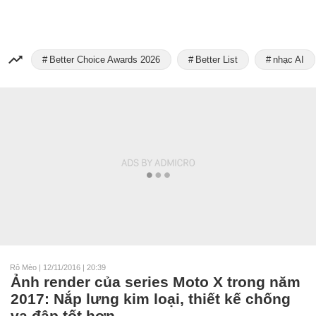
Better Choice Awards 2026
Better List
nhạc AI
Rô Mèo
|
12/11/2016 | 20:39
Ảnh render của series Moto X trong năm
2017: Nắp lưng kim loại, thiết kế chống
va đập tốt hơn