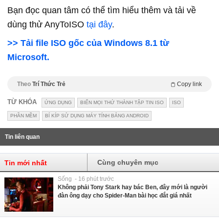
Bạn đọc quan tâm có thể tìm hiểu thêm và tải về
dùng thử AnyToISO
tại đây
.
>> Tải file ISO gốc của Windows 8.1 từ
Microsoft.
Theo
Trí Thức Trẻ
Copy link
TỪ KHÓA
ỨNG DỤNG
BIẾN MỌI THỨ THÀNH TẬP TIN ISO
ISO
PHẦN MỀM
BÍ KÍP SỬ DỤNG MÁY TÍNH BẢNG ANDROID
Tin liên quan
Cùng chuyên mục
Tin mới nhất
Sống - 16 phút trước
Không phải Tony Stark hay bác Ben, đây mới là người
đàn ông dạy cho Spider-Man bài học đắt giá nhất