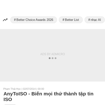
Better Choice Awards 2026
Better List
nhạc AI
Phạm Thái Học
|
02/07/2014 | 00:00
AnyToISO - Biến mọi thứ thành tập tin
ISO