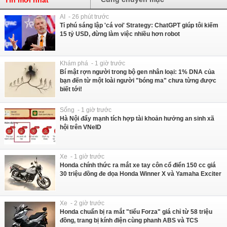
AI - 26 phút trước
Tỉ phú sáng lập 'cá voi' Strategy: ChatGPT giúp tôi kiếm
15 tỷ USD, đừng làm việc nhiều hơn robot
Khám phá - 1 giờ trước
Bí mật rợn người trong bộ gen nhân loại: 1% DNA của
bạn đến từ một loài người "bóng ma" chưa từng được
biết tới!
Sống - 1 giờ trước
Hà Nội đẩy mạnh tích hợp tài khoản hưởng an sinh xã
hội trên VNeID
Xe - 1 giờ trước
Honda chính thức ra mắt xe tay côn cổ điển 150 cc giá
30 triệu đồng đe dọa Honda Winner X và Yamaha Exciter
Xe - 2 giờ trước
Honda chuẩn bị ra mắt "tiểu Forza" giá chỉ từ 58 triệu
đồng, trang bị kính điện cùng phanh ABS và TCS