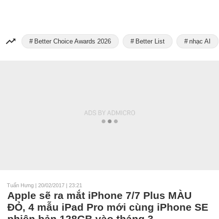
Better Choice Awards 2026
Better List
nhạc AI
Tuấn Hưng
|
20/02/2017 | 23:21
Apple sẽ ra mắt iPhone 7/7 Plus MÀU
ĐỎ, 4 mẫu iPad Pro mới cùng iPhone SE
phiên bản 128GB vào tháng 3