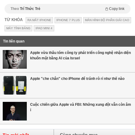
Theo
Trí Thức Trẻ
Copy link
TỪ KHÓA
RA MẮT IPHONE
IPHONE 7 PLUS
MÀN HÌNH ĐỘ PHÂN GIẢI CAO
MÁY TÍNH BẢNG
IPAD MINI 4
Tin liên quan
Apple vừa thâu tóm công ty phát triển công nghệ nhận diện
khuôn mặt bằng AI của Israel
Apple "che chắn" cho iPhone để tránh rò rỉ như thế nào
Cuộc chiến giữa Apple và FBI: Những xung đột vẫn còn âm
ỉ
Cùng chuyên mục
Tin mới nhất