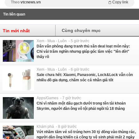
Theo
vtcnews.vn
Copy link
Tin liên quan
Cùng chuyên mục
Tin mới nhất
Xem - Mua - Luôn - 5 giờ trước
Dân văn phòng đang tranh thủ săn deal loạt món này:
Chỉ vài trăm nghìn nhưng giúp góc làm việc "lên đời"
thấy rõ
Xem - Mua - Luôn - 6 giờ trước
Sale chưa hết: Xiaomi, Panasonic, Lock&Lock vẫn còn
nhiều đồ gia dụng, chăm sóc cá nhân giá tốt
Apps/Games - 7 giờ trước
Chỉ vì nhầm một dấu gạch dưới trong tên tài khoản
Skyrim, người đàn ông vô tội phải ngồi tù 18 tháng
Khám phá - 8 giờ trước
Vứt nhầm tấm vé số trúng hơn 30 tỷ đồng vào thùng rác,
người đàn ông khiến cả công ty vệ sinh phải mất 2 ngày