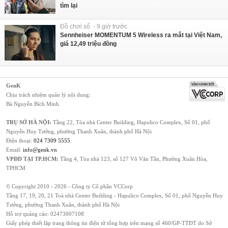
tìm lại
Đồ chơi số - 9 giờ trước
Sennheiser MOMENTUM 5 Wireless ra mắt tại Việt Nam,
giá 12,49 triệu đồng
GenK
Chịu trách nhiệm quản lý nội dung:
Bà Nguyễn Bích Minh
TRỤ SỞ HÀ NỘI:
Tầng 22, Tòa nhà Center Building, Hapulico Complex, Số 01, phố
Nguyễn Huy Tưởng, phường Thanh Xuân, thành phố Hà Nội
Điện thoại:
024 7309 5555
.
Email:
info@genk.vn
VPĐD TẠI TP.HCM:
Tầng 4, Tòa nhà 123, số 127 Võ Văn Tần, Phường Xuân Hòa,
TPHCM
© Copyright 2010 - 2026 - Công ty Cổ phần VCCorp
Tầng 17, 19, 20, 21 Toà nhà Center Building - Hapulico Complex, Số 01, phố Nguyễn Huy
Tưởng, phường Thanh Xuân, thành phố Hà Nội
Hỗ trợ quảng cáo:
02473007108
Giấy phép thiết lập trang thông tin điện tử tổng hợp trên mạng số 460/GP-TTĐT do Sở