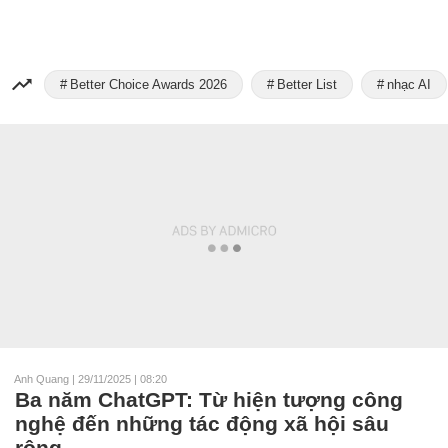
Better Choice Awards 2026
Better List
nhạc AI
Anh Quang
|
29/11/2025 | 08:20
Ba năm ChatGPT: Từ hiện tượng công
nghệ đến những tác động xã hội sâu
rộng