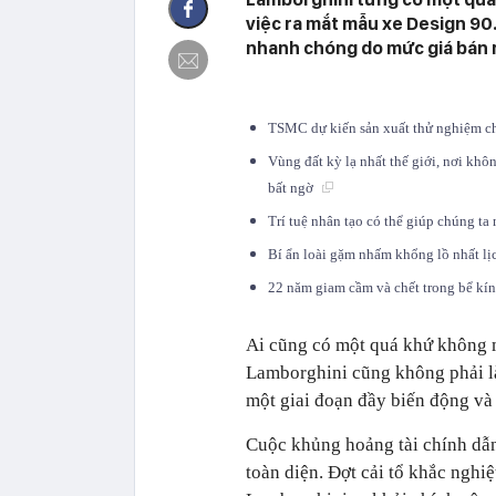
việc ra mắt mẫu xe Design 90.
nhanh chóng do mức giá bán ra
TSMC dự kiến sản xuất thử nghiệm 
Vùng đất kỳ lạ nhất thế giới, nơi khô
bất ngờ
Trí tuệ nhân tạo có thể giúp chúng t
Bí ẩn loài gặm nhấm khổng lồ nhất lị
22 năm giam cầm và chết trong bể kí
Ai cũng có một quá khứ không m
Lamborghini cũng không phải là
một giai đoạn đầy biến động và 
Cuộc khủng hoảng tài chính dẫn 
toàn diện. Đợt cải tổ khắc nghi