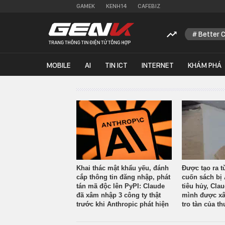
GAMEK
KENH14
CAFEBIZ
Better 
MOBILE
AI
TIN ICT
INTERNET
KHÁM PHÁ
Khai thác mật khẩu yếu, đánh
Được tạo ra t
cắp thông tin đăng nhập, phát
cuốn sách bị 
tán mã độc lên PyPI: Claude
tiêu hủy, Cla
đã xâm nhập 3 công ty thật
mình được xâ
trước khi Anthropic phát hiện
tro tàn của th