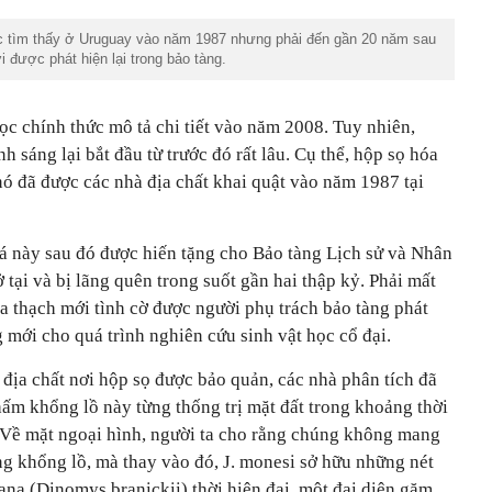
c tìm thấy ở Uruguay vào năm 1987 nhưng phải đến gần 20 năm sau
 được phát hiện lại trong bảo tàng.
ọc chính thức mô tả chi tiết vào năm 2008. Tuy nhiên,
nh sáng lại bắt đầu từ trước đó rất lâu. Cụ thể, hộp sọ hóa
ó đã được các nhà địa chất khai quật vào năm 1987 tại
á này sau đó được hiến tặng cho Bảo tàng Lịch sử và Nhân
tại và bị lãng quên trong suốt gần hai thập kỷ. Phải mất
óa thạch mới tình cờ được người phụ trách bảo tàng phát
g mới cho quá trình nghiên cứu sinh vật học cổ đại.
 địa chất nơi hộp sọ được bảo quản, các nhà phân tích đã
hấm khổng lồ này từng thống trị mặt đất trong khoảng thời
c. Về mặt ngoại hình, người ta cho rằng chúng không mang
g khổng lồ, mà thay vào đó, J. monesi sở hữu những nét
rana (Dinomys branickii) thời hiện đại, một đại diện gặm