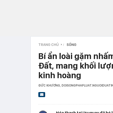
TRANG CHỦ
SỐNG
›
Bí ẩn loài gặm nhấm
Đất, mang khối lượ
kinh hoàng
ĐỨC KHƯƠNG
, DOISONGPHAPLUAT.NGUOIDUATI
Hóa thạch tại Uruguay đã hé 