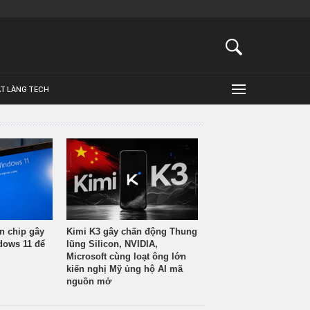
ẬT LÀNG TECH
n chip gây
Kimi K3 gây chấn động Thung
ndows 11 để
lũng Silicon, NVIDIA,
Microsoft cùng loạt ông lớn
kiến nghị Mỹ ủng hộ AI mã
nguồn mở