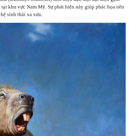
 tại khu vực Nam Mỹ. Sự phát hiện này giúp phác họa nên
hệ sinh thái xa xưa.