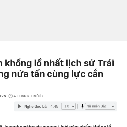
 khổng lồ nhất lịch sử Trái
ng nửa tấn cùng lực cắn
N.VN
4 THÁNG TRƯỚC
4:45
Nghe đọc bài
lộ Josephoartigasia monesi, loài gặm nhấm khổng lồ