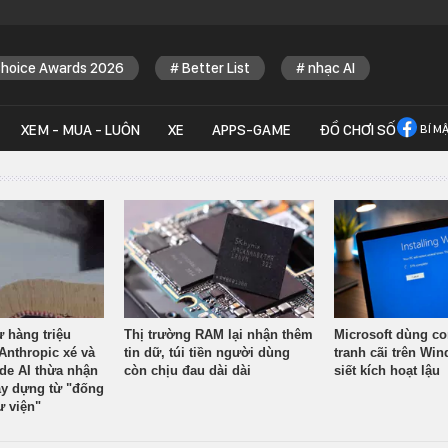
Choice Awards 2026
Better List
nhạc AI
XEM - MUA - LUÔN
XE
APPS-GAME
ĐỒ CHƠI SỐ
BÍ M
ừ hàng triệu
Thị trường RAM lại nhận thêm
Microsoft dùng co
Anthropic xé và
tin dữ, túi tiền người dùng
tranh cãi trên Wi
ude AI thừa nhận
còn chịu đau dài dài
siết kích hoạt lậu
y dựng từ "đống
ư viện"