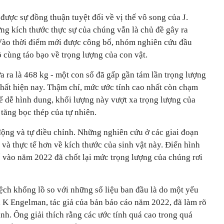
ược sự đồng thuận tuyệt đối về vị thế vô song của J.
g kích thước thực sự của chúng vẫn là chủ đề gây ra
 Vào thời điểm mới được công bố, nhóm nghiên cứu đầu
ô cùng táo bạo về trọng lượng của con vật.
 ra là 468 kg - một con số đã gấp gần tám lần trọng lượng
nhất hiện nay. Thậm chí, mức ước tính cao nhất còn chạm
ể dễ hình dung, khối lượng này vượt xa trọng lượng của
 tăng bọc thép của tự nhiên.
ộng và tự điều chỉnh. Những nghiên cứu ở các giai đoạn
 và thực tế hơn về kích thước của sinh vật này. Điển hình
 vào năm 2022 đã chốt lại mức trọng lượng của chúng rơi
ệch khổng lồ so với những số liệu ban đầu là do một yếu
ll K Engelman, tác giả của bản báo cáo năm 2022, đã làm rõ
ình. Ông giải thích rằng các ước tính quá cao trong quá