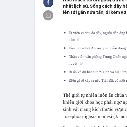
nhất lịch sử. Sống cách đây h
lên tới gần nửa tấn, đi kèm v
Đi viện vì đau dạ dày, người đàn ông 
năm
Đầu bếp robot AI càn quét miền đông 
Nhân viên văn phòng Trung Quốc ngủ t
huyết
Bí ẩn về du hành thời gian và hiệu ứ
Điều gì sẽ xảy ra nếu Trái Đất có một 
Thế giới tự nhiên luôn ẩn chứa 
khiến giới khoa học phải ngỡ ng
sinh vật mang kích thước vượt c
Josephoartigasia monesi (J. mon