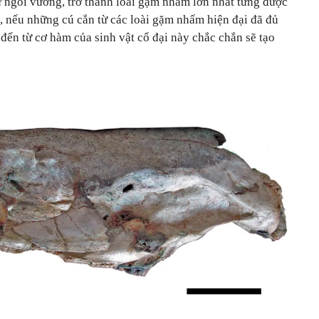
ữ ngôi vương, trở thành loài gặm nhấm lớn nhất từng được
, nếu những cú cắn từ các loài gặm nhấm hiện đại đã đủ
 đến từ cơ hàm của sinh vật cổ đại này chắc chắn sẽ tạo