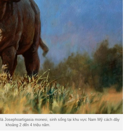
 là Josephoartigasia monesi, sinh sống tại khu vực Nam Mỹ cách đây
khoảng 2 đến 4 triệu năm.