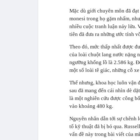
Mặc dù giới chuyên môn đã đạt đ
monesi trong họ gặm nhấm, nhưn
nhiều cuộc tranh luận nảy lửa.
tiên đã đưa ra những ước tính v
Theo đó, mức thấp nhất được đưa
của loài chuột lang nước nặng 
ngưỡng khổng lồ là 2.586 kg. Đ
một số loài tê giác, những cỗ xe
Thế nhưng, khoa học luôn vận đ
sau đã mang đến cái nhìn dè dặt
là một nghiên cứu được công bố
vào khoảng 480 kg.
Nguyên nhân dẫn tới sự chênh l
tố kỹ thuật đã bị bỏ qua. Russe
vấn đề này trong bài viết của m