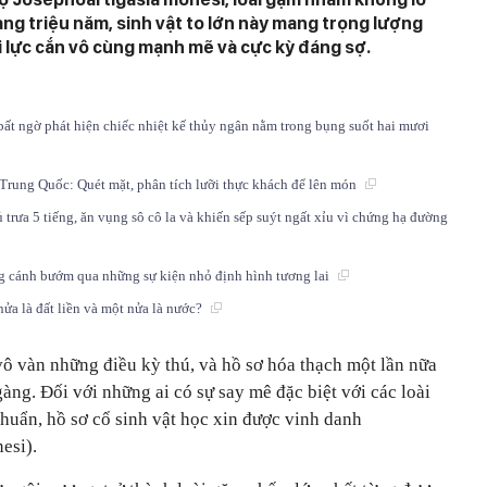
àng triệu năm, sinh vật to lớn này mang trọng lượng
ới lực cắn vô cùng mạnh mẽ và cực kỳ đáng sợ.
bất ngờ phát hiện chiếc nhiệt kế thủy ngân nằm trong bụng suốt hai mươi
Trung Quốc: Quét mặt, phân tích lưỡi thực khách để lên món
rưa 5 tiếng, ăn vụng sô cô la và khiến sếp suýt ngất xỉu vì chứng hạ đường
ng cánh bướm qua những sự kiện nhỏ định hình tương lai
nửa là đất liền và một nửa là nước?
vô vàn những điều kỳ thú, và hồ sơ hóa thạch một lần nữa
àng. Đối với những ai có sự say mê đặc biệt với các loài
huẩn, hồ sơ cổ sinh vật học xin được vinh danh
esi).