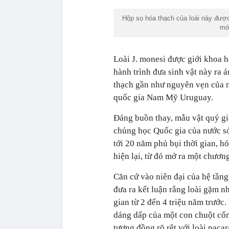
Hộp sọ hóa thạch của loài này đượ
mới
Loài J. monesi được giới khoa h
hành trình đưa sinh vật này ra á
thạch gần như nguyên vẹn của n
quốc gia Nam Mỹ Uruguay.
Đáng buồn thay, mẫu vật quý gi
chủng học Quốc gia của nước sở 
tới 20 năm phủ bụi thời gian, h
hiện lại, từ đó mở ra một chươn
Căn cứ vào niên đại của hệ tầng
đưa ra kết luận rằng loài gặm n
gian từ 2 đến 4 triệu năm trướ
dáng dấp của một con chuột cốn
tương đồng rõ rệt với loài paca