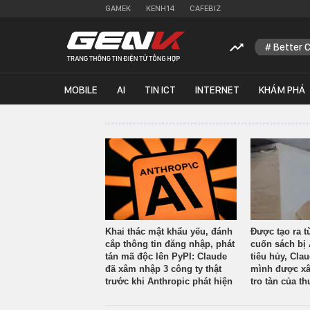
GAMEK
KENH14
CAFEBIZ
Better 
MOBILE
AI
TIN ICT
INTERNET
KHÁM PHÁ
Khai thác mật khẩu yếu, đánh
Được tạo ra t
cắp thông tin đăng nhập, phát
cuốn sách bị 
tán mã độc lên PyPI: Claude
tiêu hủy, Cla
đã xâm nhập 3 công ty thật
mình được xâ
trước khi Anthropic phát hiện
tro tàn của th