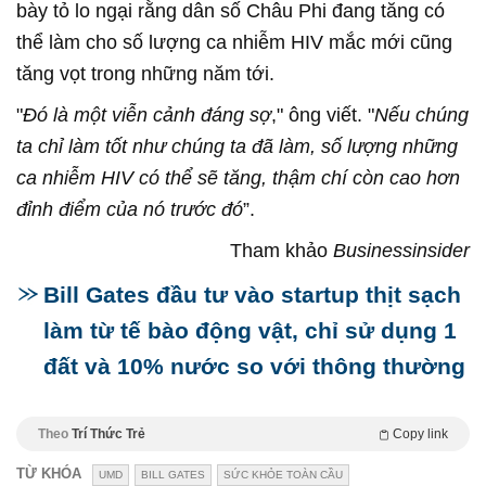
bày tỏ lo ngại rằng dân số Châu Phi đang tăng có
thể làm cho số lượng ca nhiễm HIV mắc mới cũng
tăng vọt trong những năm tới.
"
Đó là một viễn cảnh đáng sợ
," ông viết. "
Nếu chúng
ta chỉ làm tốt như chúng ta đã làm, số lượng những
ca nhiễm HIV có thể sẽ tăng, thậm chí còn cao hơn
đỉnh điểm của nó trước đó
”.
Tham khảo
Businessinsider
Bill Gates đầu tư vào startup thịt sạch
làm từ tế bào động vật, chỉ sử dụng 1
đất và 10% nước so với thông thường
Theo
Trí Thức Trẻ
Copy link
TỪ KHÓA
UMD
BILL GATES
SỨC KHỎE TOÀN CẦU