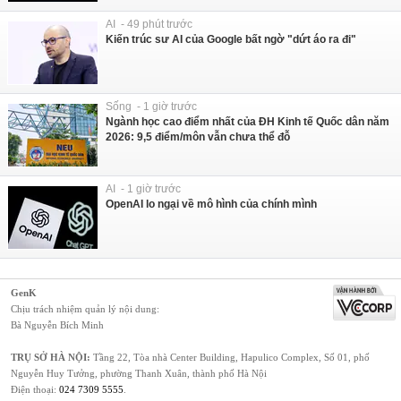
AI - 49 phút trước
Kiến trúc sư AI của Google bất ngờ "dứt áo ra đi"
Sống - 1 giờ trước
Ngành học cao điểm nhất của ĐH Kinh tế Quốc dân năm
2026: 9,5 điểm/môn vẫn chưa thể đỗ
AI - 1 giờ trước
OpenAI lo ngại về mô hình của chính mình
GenK
Chịu trách nhiệm quản lý nội dung:
Bà Nguyễn Bích Minh
TRỤ SỞ HÀ NỘI:
Tầng 22, Tòa nhà Center Building, Hapulico Complex, Số 01, phố
Nguyễn Huy Tưởng, phường Thanh Xuân, thành phố Hà Nội
Điện thoại:
024 7309 5555
.