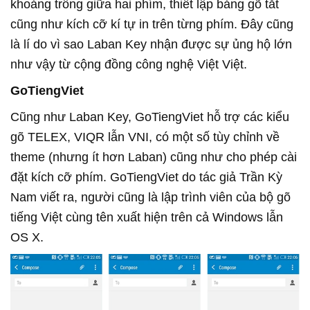
khoảng trống giữa hai phím, thiết lập bảng gõ tắt
cũng như kích cỡ kí tự in trên từng phím. Đây cũng
là lí do vì sao Laban Key nhận được sự ủng hộ lớn
như vậy từ cộng đồng công nghệ Việt Việt.
GoTiengViet
Cũng như Laban Key, GoTiengViet hỗ trợ các kiểu
gõ TELEX, VIQR lẫn VNI, có một số tùy chỉnh về
theme (nhưng ít hơn Laban) cũng như cho phép cài
đặt kích cỡ phím. GoTiengViet do tác giả Trần Kỳ
Nam viết ra, người cũng là lập trình viên của bộ gõ
tiếng Việt cùng tên xuất hiện trên cả Windows lẫn
OS X.