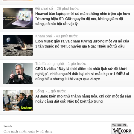
Đồ chơi số - 26 phút trước
Huawei bán laptop mới có màn chống nhìn trộm xịn hơn
"thương hiệu S": Giữ nguyên độ nét, không giảm độ
sáng, có nút bật tắt vật lý
Khám phá - 43 phút trước
Elon Musk gây ra va chạm tương đương một vụ nổ của
3 tấn thuốc nổ TNT, chuyên gia Nga: Thiếu sót từ đầu
Trà đá công nghệ - 1 giờ trước
CEO Nvidia: "Đây là thời điểm tốt nhất lịch sử để khởi
nghiệp", nhiều người thất bại chỉ vì mắc kẹt ở 1 ĐIỀU ai
cũng hiểu nhưng ít khi vượt qua được
Sống - 1 giờ trước
AI đang biến mọi thứ thành hàng hóa, chỉ còn một tài sản
ngày càng đắt giá: Não bộ biết tập trung
GenK
Chịu trách nhiệm quản lý nội dung: