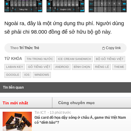
Ngoài ra, đây là một ứng dụng thu phí. Người dùng
sẽ phải chi 98.000 đồng để sở hữu bộ gõ này.
Theo
Trí Thức Trẻ
Copy link
TỪ KHÓA
TIN TRONG NƯỚC
ICE CREAM SANDWICH
BỘ GÕ TIẾNG VIỆT
LABAN KEY
GÕ TIẾNG VIỆT
ANDROID
BÌNH CHỌN
RIÊNG LẺ
THEME
GOOGLE
IOS
WINDOWS
Tin liên quan
Cùng chuyên mục
Tin mới nhất
Tin ICT - 13 phút trước
Giá card đồ họa dậy sóng ở châu Á, game thủ Việt Nam
có “dính bão”?