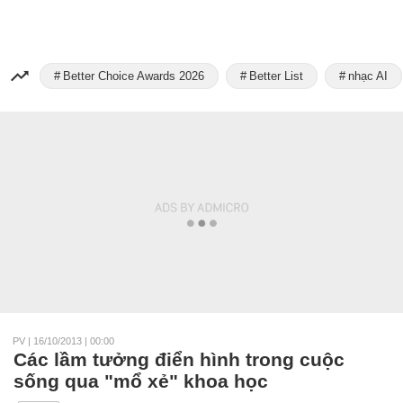
Better Choice Awards 2026
Better List
nhạc AI
PV
|
16/10/2013 | 00:00
Các lầm tưởng điển hình trong cuộc
sống qua "mổ xẻ" khoa học