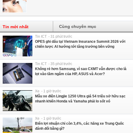
Cùng chuyên mục
Tin mới nhất
Tin ICT - 31 phút trước
OPES ghi dấu tại Vietnam Insurance Summit 2026 với
chiến lược AI hướng tới tăng trưởng bền vững
Tin ICT - 35 phút trước
Không rẻ hơn Samsung, vì sao CXMT vẫn được cho là
lọt vào tầm ngắm của HP, ASUS và Acer?
Xe - 1 giờ trước
Mẫu xe điện Lingjie 1250 Ultra giá 54 triệu sở hữu sạc
nhanh khiến Honda và Yamaha phải lo sốt vó
Xe - 1 giờ trước
Biên lợi nhuận chỉ còn 3,4%, các hãng xe Trung Quốc
đánh đổi bằng gì?