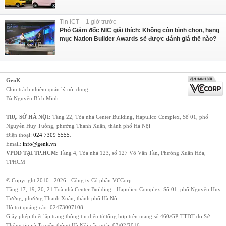
Tin ICT - 1 giờ trước
Phó Giám đốc NIC giải thích: Không còn bình chọn, hạng
mục Nation Builder Awards sẽ được đánh giá thế nào?
GenK
Chịu trách nhiệm quản lý nội dung:
Bà Nguyễn Bích Minh
TRỤ SỞ HÀ NỘI:
Tầng 22, Tòa nhà Center Building, Hapulico Complex, Số 01, phố
Nguyễn Huy Tưởng, phường Thanh Xuân, thành phố Hà Nội
Điện thoại:
024 7309 5555
.
Email:
info@genk.vn
VPĐD TẠI TP.HCM:
Tầng 4, Tòa nhà 123, số 127 Võ Văn Tần, Phường Xuân Hòa,
TPHCM
© Copyright 2010 - 2026 - Công ty Cổ phần VCCorp
Tầng 17, 19, 20, 21 Toà nhà Center Building - Hapulico Complex, Số 01, phố Nguyễn Huy
Tưởng, phường Thanh Xuân, thành phố Hà Nội
Hỗ trợ quảng cáo:
02473007108
Giấy phép thiết lập trang thông tin điện tử tổng hợp trên mạng số 460/GP-TTĐT do Sở
Thông tin và Truyền thông Hà Nội cấp ngày 03/02/2016