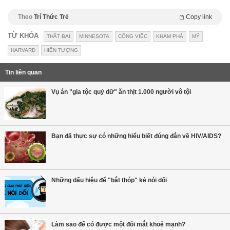
Theo
Trí Thức Trẻ
Copy link
TỪ KHÓA
THẤT BẠI
MINNESOTA
CÔNG VIỆC
KHÁM PHÁ
MỸ
HARVARD
HIỆN TƯỢNG
Tin liên quan
Vụ án "gia tộc quỷ dữ" ăn thịt 1.000 người vô tội
Bạn đã thực sự có những hiểu biết đúng đắn về HIV/AIDS?
Những dấu hiệu để "bắt thóp" kẻ nói dối
Làm sao để có được một đôi mắt khoẻ mạnh?