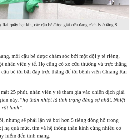
 Rai quây bạt kín, các cậu bé được giải cứu đang cách ly ở tầng 8
ang, mỗi cậu bé được chăm sóc bởi một đội y tế riêng,
một nhân viên y tế. Họ cũng có xe cứu thương và trực thăng
 cậu bé tới bãi đáp trực thăng để tới bệnh viện Chiang Rai
 mất 25 phút, nhân viên y tế tham gia vào chiến dịch giải
gian này, “
hạ thân nhiệt là tình trạng đáng sợ nhất. Nhiệt
 rất lạnh”.
ổi, nhưng sẽ phải lặn và bơi hơn 5 tiếng đồng hồ trong
bị hạ quá mức, tim và hệ thống thần kinh cùng nhiều cơ
guy hiểm đến tính mạng.