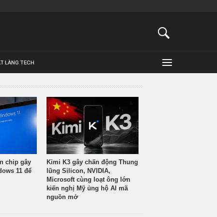
ẬT LÀNG TECH
n chip gây
Kimi K3 gây chấn động Thung
ndows 11 để
lũng Silicon, NVIDIA,
Microsoft cùng loạt ông lớn
kiến nghị Mỹ ủng hộ AI mã
nguồn mở