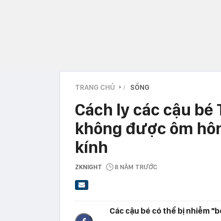
TRANG CHỦ
SỐNG
›
Cách ly các cậu bé 
không được ôm hôn,
kính
ZKNIGHT
8 NĂM TRƯỚC
Các cậu bé có thể bị nhiễm "