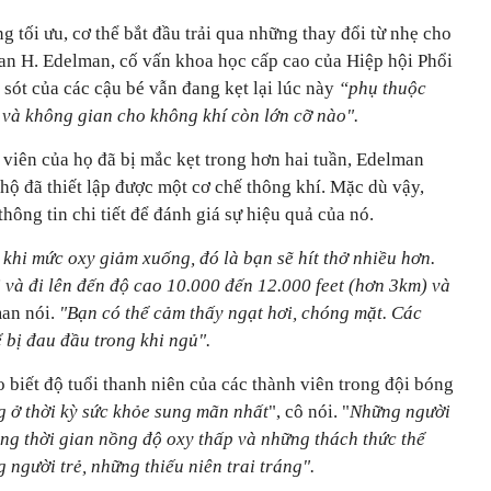
tối ưu, cơ thể bắt đầu trải qua những thay đổi từ nhẹ cho
an H. Edelman, cố vấn khoa học cấp cao của Hiệp hội Phổi
sót của các cậu bé vẫn đang kẹt lại lúc này
“phụ thuộc
 và không gian cho không khí còn lớn cỡ nào".
 viên của họ đã bị mắc kẹt trong hơn hai tuần, Edelman
 hộ đã thiết lập được một cơ chế thông khí. Mặc dù vậy,
hông tin chi tiết để đánh giá sự hiệu quả của nó.
ể khi mức oxy giảm xuống, đó là bạn sẽ hít thở nhiều hơn.
i và đi lên đến độ cao 10.000 đến 12.000 feet (hơn 3km) và
man nói.
"Bạn có thể cảm thấy ngạt hơi, chóng mặt. Các
ể bị đau đầu trong khi ngủ".
o biết độ tuổi thanh niên của các thành viên trong đội bóng
 ở thời kỳ sức khỏe sung mãn nhất
", cô nói. "
Những người
ng thời gian nồng độ oxy thấp và những thách thức thể
 người trẻ, những thiếu niên trai tráng".