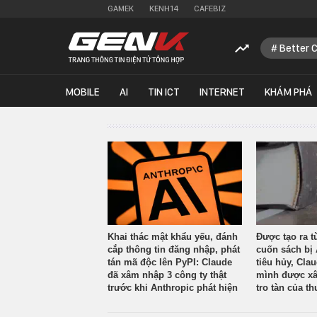
GAMEK
KENH14
CAFEBIZ
Better 
MOBILE
AI
TIN ICT
INTERNET
KHÁM PHÁ
Khai thác mật khẩu yếu, đánh
Được tạo ra t
cắp thông tin đăng nhập, phát
cuốn sách bị 
tán mã độc lên PyPI: Claude
tiêu hủy, Cla
đã xâm nhập 3 công ty thật
mình được xâ
trước khi Anthropic phát hiện
tro tàn của th