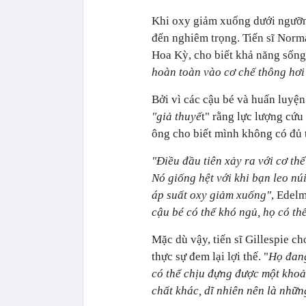
Khi oxy giảm xuống dưới ngưỡng 
đến nghiêm trọng. Tiến sĩ Norm
Hoa Kỳ, cho biết khả năng sống 
hoàn toàn vào cơ chế thông hơi
Bởi vì các cậu bé và huấn luyện
"giả thuyế
t" rằng lực lượng cứu
ông cho biết mình không có đủ t
"Điều đầu tiên xảy ra với cơ th
Nó giống hệt với khi bạn leo nú
áp suất oxy giảm xuống"
, Edel
cậu bé có thể khó ngủ, họ có th
Mặc dù vậy, tiến sĩ Gillespie ch
thực sự đem lại lợi thế. "
Họ đang
có thể chịu đựng được một khoả
chất khác, dĩ nhiên nên là những