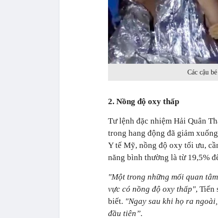
Các cậu bé
2. Nồng độ oxy thấp
Tư lệnh đặc nhiệm Hải Quân Th
trong hang động đã giảm xuống
Y tế Mỹ, nồng độ oxy tối ưu, cầ
năng bình thường là từ 19,5% đ
"Một trong những mối quan tâm 
vực có nồng độ oxy thấp"
, Tiến
biết.
"Ngay sau khi họ ra ngoài,
đầu tiên”.