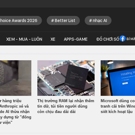
Choice Awards 2026
Better List
nhạc AI
XEM - MUA - LUÔN
XE
APPS-GAME
ĐỒ CHƠI SỐ
BÍ M
ừ hàng triệu
Thị trường RAM lại nhận thêm
Microsoft dùng co
Anthropic xé và
tin dữ, túi tiền người dùng
tranh cãi trên Wi
ude AI thừa nhận
còn chịu đau dài dài
siết kích hoạt lậu
y dựng từ "đống
ư viện"