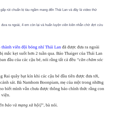
 gấp rút chuẩn bị tàu ngầm mang đến Thái Lan và đây là video thử
 đưa ra ngoài, 4 em còn lại và huấn luyện viên kiên nhẫn chờ đợt cứu
3 thành viên đội bóng nhí Thái Lan
đã được đưa ra ngoài
ị mắc kẹt suốt hơn 2 tuần qua. Báo Thaiger của Thái Lan
 ban đầu của các cậu bé, nói rằng tất cả đều
“cần chăm sóc
 Rai quây bạt kín khi các cậu bé đầu tiên được đưa tới,
a cảnh sát. Bà Namhom Boonpiam, mẹ của một trong những
cho biết mình vẫn chưa được thông báo chính thức rằng con
 viện.
trên báo và mạng xã hội]
”, bà nói.