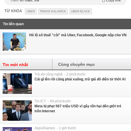
Theo
Trí Thức Trẻ
Copy link
TỪ KHÓA
UBER
TRAVIS KALANICK
UBER BLACK
Tin liên quan
Hé lộ số thuế "còi" mà Uber, Facebook, Google nộp cho VN
Cùng chuyên mục
Tin mới nhất
Trà đá công nghệ - 2 phút trước
Cái gì lên rồi cũng phải xuống, trừ giá đồ điện tử thời AI
Tin ICT - 49 phút trước
Meta bị phạt 567 triệu USD vì gây tổn hại đến giới trẻ
trên Internet
Apps/Games - 1 giờ trước