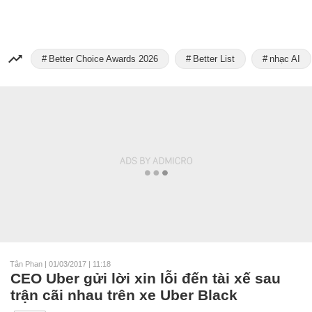
Better Choice Awards 2026
Better List
nhạc AI
Tân Phan
|
01/03/2017 | 11:18
CEO Uber gửi lời xin lỗi đến tài xế sau
trận cãi nhau trên xe Uber Black