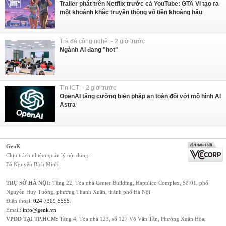
Trailer phát trên Netflix trước cả YouTube: GTA VI tạo ra
một khoảnh khắc truyền thông vô tiền khoáng hậu
Trà đá công nghệ - 2 giờ trước
Ngành AI đang "hot"
Tin ICT - 2 giờ trước
OpenAI tăng cường biện pháp an toàn đối với mô hình AI
Astra
GenK
Chịu trách nhiệm quản lý nội dung:
Bà Nguyễn Bích Minh
TRỤ SỞ HÀ NỘI:
Tầng 22, Tòa nhà Center Building, Hapulico Complex, Số 01, phố
Nguyễn Huy Tưởng, phường Thanh Xuân, thành phố Hà Nội
Điện thoại:
024 7309 5555
.
Email:
info@genk.vn
VPĐD TẠI TP.HCM:
Tầng 4, Tòa nhà 123, số 127 Võ Văn Tần, Phường Xuân Hòa,