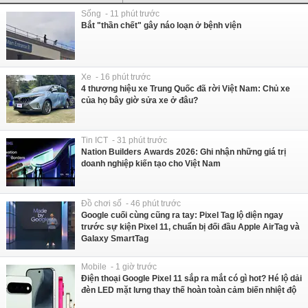
Sống - 11 phút trước
Bắt "thần chết" gây náo loạn ở bệnh viện
Xe - 16 phút trước
4 thương hiệu xe Trung Quốc đã rời Việt Nam: Chủ xe
của họ bây giờ sửa xe ở đâu?
Tin ICT - 31 phút trước
Nation Builders Awards 2026: Ghi nhận những giá trị
doanh nghiệp kiến tạo cho Việt Nam
Đồ chơi số - 46 phút trước
Google cuối cùng cũng ra tay: Pixel Tag lộ diện ngay
trước sự kiện Pixel 11, chuẩn bị đối đầu Apple AirTag và
Galaxy SmartTag
Mobile - 1 giờ trước
Điện thoại Google Pixel 11 sắp ra mắt có gì hot? Hé lộ dải
đèn LED mặt lưng thay thế hoàn toàn cảm biến nhiệt độ