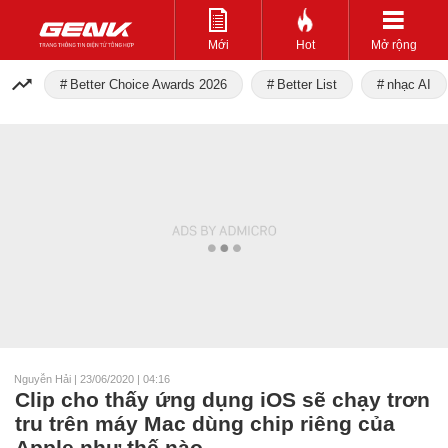
Mới
Hot
Mở rộng
Better Choice Awards 2026
Better List
nhạc AI
Nguyễn Hải
|
23/06/2020 | 04:16
Clip cho thấy ứng dụng iOS sẽ chạy trơn
tru trên máy Mac dùng chip riêng của
Apple như thế nào