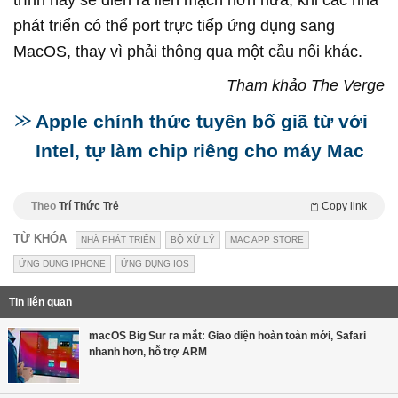
trình này sẽ diễn ra liền mạch hơn nữa, khi các nhà
phát triển có thể port trực tiếp ứng dụng sang
MacOS, thay vì phải thông qua một cầu nối khác.
Tham khảo The Verge
Apple chính thức tuyên bố giã từ với
Intel, tự làm chip riêng cho máy Mac
Theo
Trí Thức Trẻ
Copy link
TỪ KHÓA
NHÀ PHÁT TRIỂN
BỘ XỬ LÝ
MAC APP STORE
ỨNG DỤNG IPHONE
ỨNG DỤNG IOS
Tin liên quan
macOS Big Sur ra mắt: Giao diện hoàn toàn mới, Safari
nhanh hơn, hỗ trợ ARM