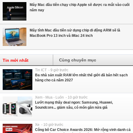
Máy Mac đầu tiên chạy chip Apple sẽ được ra mắt vào cuối
năm nay
Máy tính Mac đầu tiên sử dụng chip di động ARM sẽ là
MacBook Pro 13 inch và iMac 24 inch
Cùng chuyên mục
Tin mới nhất
Tin ICT - 9 giờ trước
Ba nhà sản xuất RAM lớn nhất thế giới đã bán hết sạch
hàng cho cả năm 2027
Xem - Mua - Luôn - 10 giờ trước
Lướt mạng thấy deal ngon: Samsung, Huawei,
Soundcore... giảm sâu, có món gần nửa giá
Xe - 10 giờ trước
Công bố Car Choice Awards 2026: Mở rộng vinh danh cả