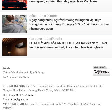
con người, sự kiện thúc đẩy ngành xe Việt Nam
Sống - 13 giờ trước
Ngày càng nhiều người tử vong vì ung thư đại trực
tràng, bác sĩ nói thẳng: Bỏ ngay 3 "kho" vi nhựa cực hại
nhưng cực quen
Gia dụng - 13 giờ trước
LG ra mắt điều hòa ARTCOOL AI Air tại Việt Nam: Thiết
kế như một món nội thất, AI cá nhân hóa trải nghiệm
GenK
Chịu trách nhiệm quản lý nội dung:
Bà Nguyễn Bích Minh
TRỤ SỞ HÀ NỘI:
Tầng 22, Tòa nhà Center Building, Hapulico Complex, Số 01, phố
Nguyễn Huy Tưởng, phường Thanh Xuân, thành phố Hà Nội
Điện thoại:
024 7309 5555
.
Email:
info@genk.vn
VPĐD TẠI TP.HCM:
Tầng 4, Tòa nhà 123, số 127 Võ Văn Tần, Phường Xuân Hòa,
TPHCM