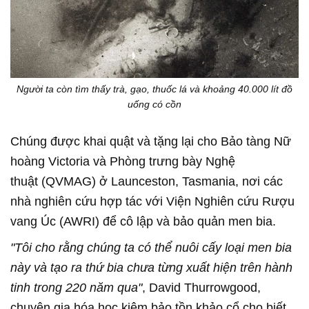
Người ta còn tìm thấy trà, gạo, thuốc lá và khoảng 40.000 lít đồ
uống có cồn
Chúng được khai quật và tặng lại cho Bảo tàng Nữ
hoàng Victoria và Phòng trưng bày Nghệ
thuật (QVMAG) ở Launceston, Tasmania, nơi các
nhà nghiên cứu hợp tác với Viện Nghiên cứu Rượu
vang Úc (AWRI) để cô lập và bảo quản men bia.
"Tôi cho rằng chúng ta có thể nuôi cấy loại men bia
này và tạo ra thứ bia chưa từng xuất hiện trên hành
tinh trong 220 năm qua"
, David Thurrowgood,
chuyên gia hóa học kiêm bảo tồn khảo cổ cho biết.