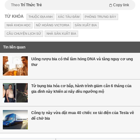
Theo
Trí Thức Trẻ
Copy link
TỪ KHÓA
THUỘC ĐỊA ANH
XÁC TÀU ĐẮM
PHÒNG TRƯNG BÀY
NHÀ KHOA HỌC
NỮ HOÀNG VICTORIA
SẢN XUẤT BIA
CÂU CHUYỆN LỊCH SỬ
NHÀ SẢN XUẤT BIA
Tin liên quan
Uống rượu bia có thể làm hỏng DNA và tăng nguy cơ ung
thư
Từ bụng bia hóa cơ bắp, hành trình giảm cân 6 tháng của
gia đình này khiến ai nấy đều ngưỡng mộ
Công ty này vừa đặt mua 40 chiếc xe tải điện của Tesla về
để chở bia