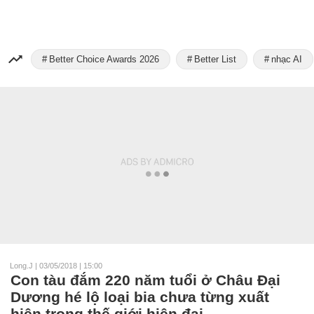
Better Choice Awards 2026
Better List
nhạc AI
Long.J
|
03/05/2018 | 15:00
Con tàu đắm 220 năm tuổi ở Châu Đại
Dương hé lộ loại bia chưa từng xuất
hiện trong thế giới hiện đại