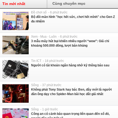
Cùng chuyên mục
Tin mới nhất
Đồ chơi số - 6 phút trước
Bộ đôi màn hình "học hết sức, chơi hết mình" cho Gen Z
đa nhiệm
Xem - Mua - Luôn - 6 phút trước
3 mẫu máy hút bụi khiến nhiều người “wow”: Giá chỉ
khoảng 500.000 đồng, lượt bán khủng
Tin ICT - 18 phút trước
Người có tài khoản ngân hàng nhớ kỹ thông báo sau
Sống - 37 phút trước
Không phải Tony Stark hay bác Ben, đây mới là người
đàn ông dạy cho Spider-Man bài học đắt giá nhất
Sống - 1 giờ trước
Công an có cảnh báo quan trọng liên quan đến sổ đỏ,