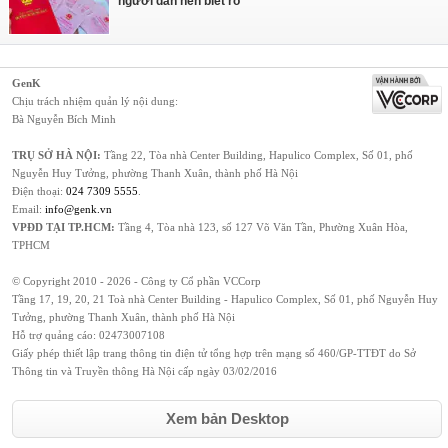
người dân nên biết rõ
GenK
Chịu trách nhiệm quản lý nội dung:
Bà Nguyễn Bích Minh
TRỤ SỞ HÀ NỘI:
Tầng 22, Tòa nhà Center Building, Hapulico Complex, Số 01, phố
Nguyễn Huy Tưởng, phường Thanh Xuân, thành phố Hà Nội
Điện thoại:
024 7309 5555
.
Email:
info@genk.vn
VPĐD TẠI TP.HCM:
Tầng 4, Tòa nhà 123, số 127 Võ Văn Tần, Phường Xuân Hòa,
TPHCM
© Copyright 2010 - 2026 - Công ty Cổ phần VCCorp
Tầng 17, 19, 20, 21 Toà nhà Center Building - Hapulico Complex, Số 01, phố Nguyễn Huy
Tưởng, phường Thanh Xuân, thành phố Hà Nội
Hỗ trợ quảng cáo:
02473007108
Giấy phép thiết lập trang thông tin điện tử tổng hợp trên mạng số 460/GP-TTĐT do Sở
Thông tin và Truyền thông Hà Nội cấp ngày 03/02/2016
Xem bản Desktop