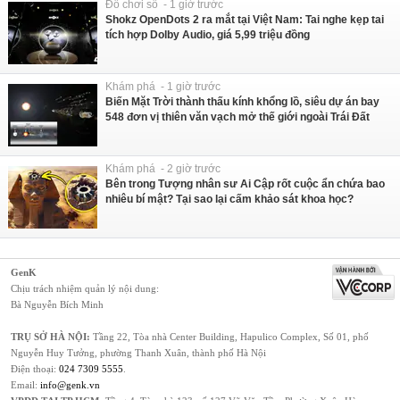
Đồ chơi số - 1 giờ trước
Shokz OpenDots 2 ra mắt tại Việt Nam: Tai nghe kẹp tai
tích hợp Dolby Audio, giá 5,99 triệu đồng
Khám phá - 1 giờ trước
Biến Mặt Trời thành thấu kính khổng lồ, siêu dự án bay
548 đơn vị thiên văn vạch mở thế giới ngoài Trái Đất
Khám phá - 2 giờ trước
Bên trong Tượng nhân sư Ai Cập rốt cuộc ẩn chứa bao
nhiêu bí mật? Tại sao lại cấm khảo sát khoa học?
GenK
Chịu trách nhiệm quản lý nội dung:
Bà Nguyễn Bích Minh
TRỤ SỞ HÀ NỘI:
Tầng 22, Tòa nhà Center Building, Hapulico Complex, Số 01, phố
Nguyễn Huy Tưởng, phường Thanh Xuân, thành phố Hà Nội
Điện thoại:
024 7309 5555
.
Email:
info@genk.vn