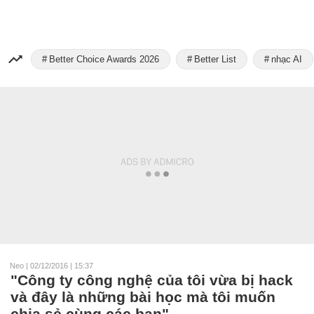
Better Choice Awards 2026
Better List
nhạc AI
Neo
|
02/12/2016 | 15:37
"Công ty công nghệ của tôi vừa bị hack
và đây là những bài học mà tôi muốn
chia sẻ cùng các bạn"