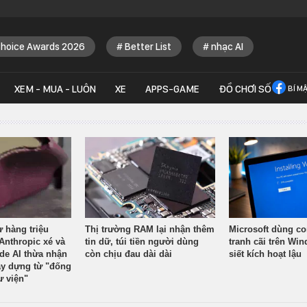
Choice Awards 2026
Better List
nhạc AI
XEM - MUA - LUÔN
XE
APPS-GAME
ĐỒ CHƠI SỐ
BÍ M
ừ hàng triệu
Thị trường RAM lại nhận thêm
Microsoft dùng co
Anthropic xé và
tin dữ, túi tiền người dùng
tranh cãi trên Wi
ude AI thừa nhận
còn chịu đau dài dài
siết kích hoạt lậu
y dựng từ "đống
ư viện"