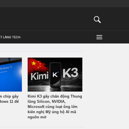
ẬT LÀNG TECH
n chip gây
Kimi K3 gây chấn động Thung
ndows 11 để
lũng Silicon, NVIDIA,
Microsoft cùng loạt ông lớn
kiến nghị Mỹ ủng hộ AI mã
nguồn mở