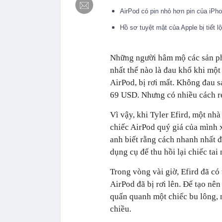
AirPod có pin nhỏ hơn pin của iPh
Hồ sơ tuyệt mật của Apple bị tiết 
Những người hâm mộ các sản ph
nhất thế nào là đau khổ khi một
AirPod, bị rơi mất. Không đau s
69 USD. Nhưng có nhiều cách rẻ 
Vì vậy, khi Tyler Efird, một nh
chiếc AirPod quý giá của mình 
anh biết rằng cách nhanh nhất để
dụng cụ để thu hồi lại chiếc ta
Trong vòng vài giờ, Efird đã có 
AirPod đã bị rơi lên. Để tạo nê
quấn quanh một chiếc bu lông,
chiều.