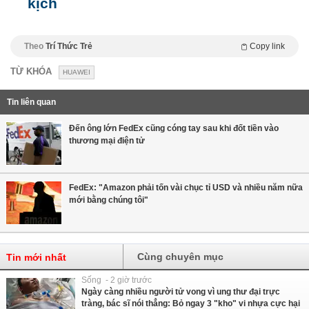
kịch
Theo
Trí Thức Trẻ
Copy link
TỪ KHÓA
HUAWEI
Tin liên quan
Đến ông lớn FedEx cũng cóng tay sau khi đốt tiền vào
thương mại điện tử
FedEx: "Amazon phải tốn vài chục tỉ USD và nhiều năm nữa
mới bằng chúng tôi"
Cùng chuyên mục
Tin mới nhất
Sống - 2 giờ trước
Ngày càng nhiều người tử vong vì ung thư đại trực
tràng, bác sĩ nói thẳng: Bỏ ngay 3 "kho" vi nhựa cực hại