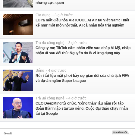
nhưng cực quen
Gia dụng - 3 giờ trước
LG ra mắt điều hòa ARTCOOL AI Air tại Việt Nam: Thiết
kế như một món nội thất, AI cá nhân hóa trải nghiệm
Trà đá công nghệ - 3 giờ trước
Công ty mẹ TikTok cấm nhân viên sao chép AI Mỹ, chấp
nhận đi sau đối thủ: Nguyên do là vì ứng dụng này
Sống - 4 giờ trước
Rò rỉ tài liệu mật phơi bày sự gian dối của chủ tịch FIFA
và dự án ngầm Super League
Trà đá công nghệ - 4 giờ trước
CEO DeepMind từ chức, 'công thần' lâu năm rời tập
đoàn thành lập startup riêng: Cuộc đại tháo chạy nhân
tài tại Google
GenK