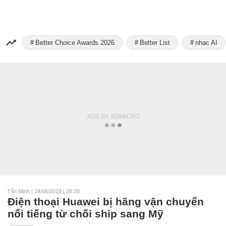
Better Choice Awards 2026
Better List
nhạc AI
Tấn Minh
|
24/06/2019 | 08:20
Điện thoại Huawei bị hãng vận chuyển
nổi tiếng từ chối ship sang Mỹ