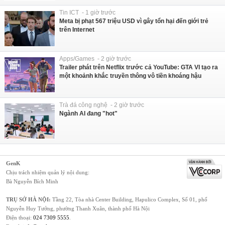
Tin ICT - 1 giờ trước
Meta bị phạt 567 triệu USD vì gây tổn hại đến giới trẻ
trên Internet
Apps/Games - 2 giờ trước
Trailer phát trên Netflix trước cả YouTube: GTA VI tạo ra
một khoảnh khắc truyền thông vô tiền khoáng hậu
Trà đá công nghệ - 2 giờ trước
Ngành AI đang "hot"
GenK
Chịu trách nhiệm quản lý nội dung:
Bà Nguyễn Bích Minh
TRỤ SỞ HÀ NỘI:
Tầng 22, Tòa nhà Center Building, Hapulico Complex, Số 01, phố
Nguyễn Huy Tưởng, phường Thanh Xuân, thành phố Hà Nội
Điện thoại:
024 7309 5555
.