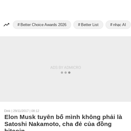
Better Choice Awards 2026
Better List
nhạc AI
Dink
|
29/11/2017 | 08:12
Elon Musk tuyên bố mình không phải là
Satoshi Nakamoto, cha đẻ của đồng
bitcoin