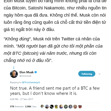
Elon Musk tuyên bố rằng mình không phải là cha đẻ
của Bitcoin, Satoshi Nakamoto, như nhiều nguồn tin
ngày hôm qua đã đưa. Không chỉ thế, Musk còn nói
luôn rằng ông cũng quên cả chỗ cất thứ tiền điện tử
giá trị ngất trời này ở đâu.
"
Không đúng
", Musk nói trên Twitter cá nhân của
mình. "
Một người bạn đã gửi cho tôi một phần của
một BTC (bitcoin) vài năm trước, nhưng tôi còn
chẳng nhớ nó ở đâu rồi
".