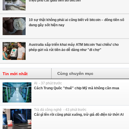
triệu phú cất giấu tiền ảo bitcoin
10 sự thật không phải ai cũng biết về bitcoin – đồng tiền số
đang gây sốt hiện nay
Australia sắp triển khai máy ATM bitcoin ‘hai chiều’ cho
phép gửi và rút tiền ảo dễ dàng như "đi chợ"
Cùng chuyên mục
Tin mới nhất
AI - 37 phút trước
Cách Trung Quốc "thuê" chip Mỹ mà không cần mua
Trà đá công nghệ - 43 phút trước
Cái gì lên rồi cũng phải xuống, trừ giá đồ điện tử thời AI