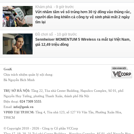
Khám phá - 9 giờ trước
Vứt nhầm tấm vé số trúng hơn 30 tỷ đồng vào thùng rác,
người đàn ông khiến cả công ty vệ sinh phải mất 2 ngày
tìm lại
Đồ chơi số - 10 giờ trước
Sennheiser MOMENTUM 5 Wireless ra mắt tại Việt Nam,
giá 12,49 triệu đồng
GenK
Chịu trách nhiệm quản lý nội dung:
Bà Nguyễn Bích Minh
TRỤ SỞ HÀ NỘI:
Tầng 22, Tòa nhà Center Building, Hapulico Complex, Số 01, phố
Nguyễn Huy Tưởng, phường Thanh Xuân, thành phố Hà Nội
Điện thoại:
024 7309 5555
.
Email:
info@genk.vn
VPĐD TẠI TP.HCM:
Tầng 4, Tòa nhà 123, số 127 Võ Văn Tần, Phường Xuân Hòa,
TPHCM
© Copyright 2010 - 2026 - Công ty Cổ phần VCCorp
Tầng 17, 19, 20, 21 Toà nhà Center Building - Hapulico Complex, Số 01, phố Nguyễn Huy