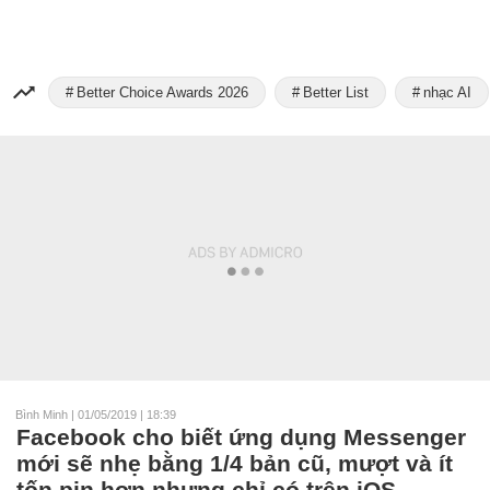
Better Choice Awards 2026
Better List
nhạc AI
Bình Minh
|
01/05/2019 | 18:39
Facebook cho biết ứng dụng Messenger
mới sẽ nhẹ bằng 1/4 bản cũ, mượt và ít
tốn pin hơn nhưng chỉ có trên iOS