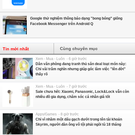
Google thử nghiệm thông báo dạng "bong bóng” giống
Facebook Messenger trên Android Q
Cùng chuyên mục
Tin mới nhất
Xem - Mua - Luôn - 6 giờ trước
Dân văn phòng đang tranh thủ săn deal loạt món này:
Chỉ vài trăm nghìn nhưng giúp góc làm việc "lên đời"
thấy rõ
Xem - Mua - Luôn - 7 giờ trước
Sale chưa hết: Xiaomi, Panasonic, Lock&Lock vẫn còn
nhiều đồ gia dụng, chăm sóc cá nhân giá tốt
Apps/Games - 8 giờ trước
Chỉ vì nhầm một dấu gạch dưới trong tên tài khoản
Skyrim, người đàn ông vô tội phải ngồi tù 18 tháng