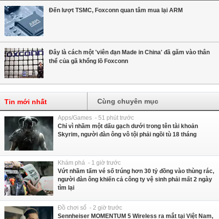
Đến lượt TSMC, Foxconn quan tâm mua lại ARM
Đây là cách một 'viên đạn Made in China' đã găm vào thân
thể của gã khổng lồ Foxconn
Cùng chuyên mục
Tin mới nhất
Apps/Games - 51 phút trước
Chỉ vì nhầm một dấu gạch dưới trong tên tài khoản
Skyrim, người đàn ông vô tội phải ngồi tù 18 tháng
Khám phá - 1 giờ trước
Vứt nhầm tấm vé số trúng hơn 30 tỷ đồng vào thùng rác,
người đàn ông khiến cả công ty vệ sinh phải mất 2 ngày
tìm lại
Đồ chơi số - 2 giờ trước
Sennheiser MOMENTUM 5 Wireless ra mắt tại Việt Nam,