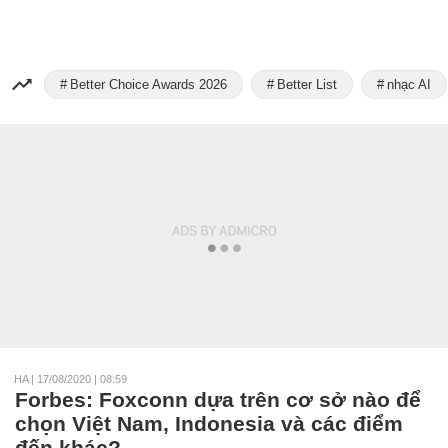
Better Choice Awards 2026
Better List
nhạc AI
HA
|
17/08/2020 | 08:59
Forbes: Foxconn dựa trên cơ sở nào để
chọn Việt Nam, Indonesia và các điểm
đến khác?