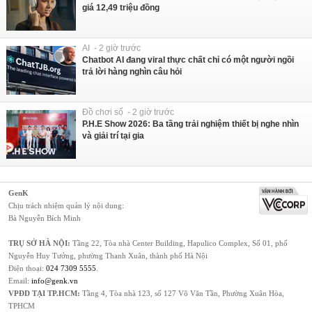
giá 12,49 triệu đồng
AI - 2 giờ trước
Chatbot AI đang viral thực chất chỉ có một người ngồi
trả lời hàng nghìn câu hỏi
Đồ chơi số - 2 giờ trước
P.H.E Show 2026: Ba tầng trải nghiệm thiết bị nghe nhìn
và giải trí tại gia
GenK
Chịu trách nhiệm quản lý nội dung:
Bà Nguyễn Bích Minh
TRỤ SỞ HÀ NỘI:
Tầng 22, Tòa nhà Center Building, Hapulico Complex, Số 01, phố
Nguyễn Huy Tưởng, phường Thanh Xuân, thành phố Hà Nội
Điện thoại:
024 7309 5555
.
Email:
info@genk.vn
VPĐD TẠI TP.HCM:
Tầng 4, Tòa nhà 123, số 127 Võ Văn Tần, Phường Xuân Hòa,
TPHCM