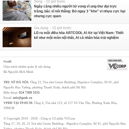
Sống - 10 giờ trước
Ngày càng nhiều người tử vong vì ung thư đại trực
tràng, bác sĩ nói thẳng: Bỏ ngay 3 "kho" vi nhựa cực hại
nhưng cực quen
Gia dụng - 10 giờ trước
LG ra mắt điều hòa ARTCOOL AI Air tại Việt Nam: Thiết
kế như một món nội thất, AI cá nhân hóa trải nghiệm
GenK
Chịu trách nhiệm quản lý nội dung:
Bà Nguyễn Bích Minh
TRỤ SỞ HÀ NỘI:
Tầng 22, Tòa nhà Center Building, Hapulico Complex, Số 01, phố
Nguyễn Huy Tưởng, phường Thanh Xuân, thành phố Hà Nội
Điện thoại:
024 7309 5555
.
Email:
info@genk.vn
VPĐD TẠI TP.HCM:
Tầng 4, Tòa nhà 123, số 127 Võ Văn Tần, Phường Xuân Hòa,
TPHCM
© Copyright 2010 - 2026 - Công ty Cổ phần VCCorp
Tầng 17, 19, 20, 21 Toà nhà Center Building - Hapulico Complex, Số 01, phố Nguyễn Huy
Tưởng, phường Thanh Xuân, thành phố Hà Nội