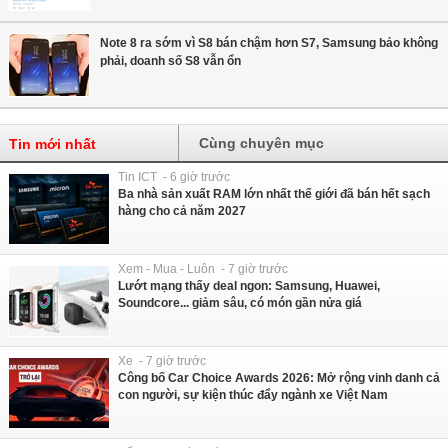
Note 8 ra sớm vì S8 bán chậm hơn S7, Samsung bảo không
phải, doanh số S8 vẫn ổn
Cùng chuyên mục
Tin mới nhất
Tin ICT - 6 giờ trước
Ba nhà sản xuất RAM lớn nhất thế giới đã bán hết sạch
hàng cho cả năm 2027
Xem - Mua - Luôn - 7 giờ trước
Lướt mạng thấy deal ngon: Samsung, Huawei,
Soundcore... giảm sâu, có món gần nửa giá
Xe - 7 giờ trước
Công bố Car Choice Awards 2026: Mở rộng vinh danh cả
con người, sự kiện thúc đẩy ngành xe Việt Nam