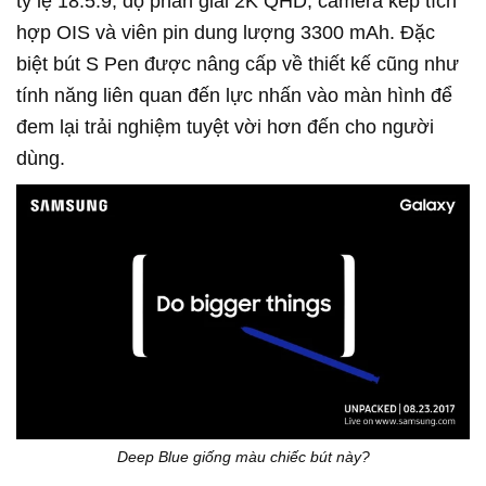
tỷ lệ 18.5:9, độ phân giải 2K QHD, camera kép tích
hợp OIS và viên pin dung lượng 3300 mAh. Đặc
biệt bút S Pen được nâng cấp về thiết kế cũng như
tính năng liên quan đến lực nhấn vào màn hình để
đem lại trải nghiệm tuyệt vời hơn đến cho người
dùng.
Deep Blue giống màu chiếc bút này?