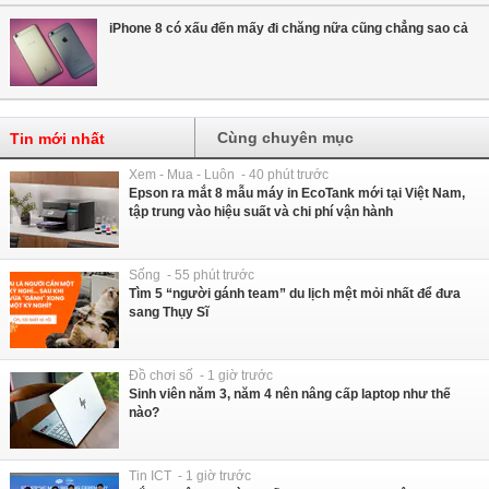
iPhone 8 có xấu đến mấy đi chăng nữa cũng chẳng sao cả
Cùng chuyên mục
Tin mới nhất
Xem - Mua - Luôn - 40 phút trước
Epson ra mắt 8 mẫu máy in EcoTank mới tại Việt Nam,
tập trung vào hiệu suất và chi phí vận hành
Sống - 55 phút trước
Tìm 5 “người gánh team” du lịch mệt mỏi nhất để đưa
sang Thụy Sĩ
Đồ chơi số - 1 giờ trước
Sinh viên năm 3, năm 4 nên nâng cấp laptop như thế
nào?
Tin ICT - 1 giờ trước