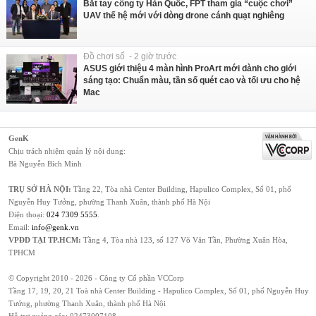
Bắt tay công ty Hàn Quốc, FPT tham gia “cuộc chơi”
UAV thế hệ mới với dòng drone cánh quạt nghiêng
Đồ chơi số - 2 giờ trước
ASUS giới thiệu 4 màn hình ProArt mới dành cho giới
sáng tạo: Chuẩn màu, tần số quét cao và tối ưu cho hệ
Mac
GenK
Chịu trách nhiệm quản lý nội dung:
Bà Nguyễn Bích Minh
TRỤ SỞ HÀ NỘI:
Tầng 22, Tòa nhà Center Building, Hapulico Complex, Số 01, phố
Nguyễn Huy Tưởng, phường Thanh Xuân, thành phố Hà Nội
Điện thoại:
024 7309 5555
.
Email:
info@genk.vn
VPĐD TẠI TP.HCM:
Tầng 4, Tòa nhà 123, số 127 Võ Văn Tần, Phường Xuân Hòa,
TPHCM
© Copyright 2010 - 2026 - Công ty Cổ phần VCCorp
Tầng 17, 19, 20, 21 Toà nhà Center Building - Hapulico Complex, Số 01, phố Nguyễn Huy
Tưởng, phường Thanh Xuân, thành phố Hà Nội
Hỗ trợ quảng cáo:
02473007108