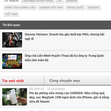
TỪ KHÓA
LIÊN MINH HUYỀN THOẠI
LOL
GARENA
PHÂN TÍCH & BÌNH LUẬN
GARENA VIỆT NAM
TRUNG QUỐC
TENCENT
VIỆT NAM
Tin liên quan
Garena Vietnam: Doanh thu gần đuổi kịp VNG, nhưng bất
ngờ lỗ
Ông chủ Liên Minh Huyền Thoại đã bị công ty Trung Quốc
thâu tóm toàn bộ
Cùng chuyên mục
Tin mới nhất
Đồ chơi số - 16 phút trước
Pin dự phòng siêu mỏng của UGREEN: Màu trắng quá
đẹp, sạc MagSafe 15W ngon lành cho iPhone, giá rẻ bằng
nửa đồ Xiaomi