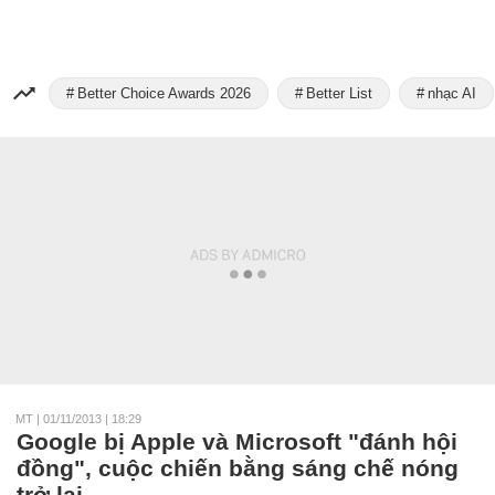
Better Choice Awards 2026
Better List
nhạc AI
MT
|
01/11/2013 | 18:29
Google bị Apple và Microsoft "đánh hội
đồng", cuộc chiến bằng sáng chế nóng
trở lại