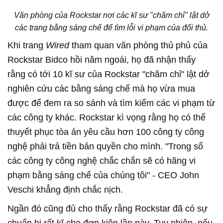
Văn phòng của Rockstar nơi các kĩ sư "chăm chỉ" lật dở
các trang bằng sáng chế để tìm lỗi vi phạm của đối thủ.
Khi trang
Wired
tham quan văn phòng thủ phủ của
Rockstar Bidco hồi năm ngoái, họ đã nhận thấy
rằng có tới 10 kĩ sư của Rockstar "chăm chỉ" lật dở
nghiên cứu các bằng sáng chế mà họ vừa mua
được để đem ra so sánh và tìm kiếm các vi phạm từ
các công ty khác. Rockstar kì vọng rằng họ có thể
thuyết phục tòa án yêu cầu hơn 100 công ty công
nghệ phải trả tiền bản quyền cho mình. "Trong số
các công ty công nghệ chắc chắn sẽ có hãng vi
phạm bằng sáng chế của chúng tôi" - CEO John
Veschi khẳng định chắc nịch.
Ngần đó cũng đủ cho thấy rằng Rockstar đã có sự
chuẩn bị rất kĩ cho đơn kiện lần này. Tuy nhiên, nếu