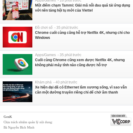
Apps/Games - 16 phút trước
Một điểm chạm Tammi: Giải mã nỗi đau quá tải ứng dụng
với nền tảng hội tụ mới của Viettel
Đồ chơi số - 35 phút trước
Chrome cuối cùng cũng hỗ trợ Netflix 4K, nhưng chỉ cho
Windows
Apps/Games - 35 phút trước
Cuối cùng Chrome cũng xem được Netflix 4K, nhưng
không phải máy tính nào cũng được hỗ trợ
Khám phá - 40 phút trước
Xe hiện đại đã có Ethernet làm xương sống, vì sao vẫn
cần một đường truyền riêng chỉ để chở âm thanh
GenK
Chịu trách nhiệm quản lý nội dung:
Bà Nguyễn Bích Minh