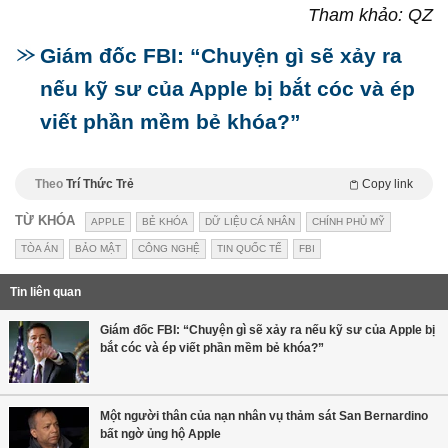
Tham khảo: QZ
Giám đốc FBI: “Chuyện gì sẽ xảy ra
nếu kỹ sư của Apple bị bắt cóc và ép
viết phần mềm bẻ khóa?”
Theo
Trí Thức Trẻ
Copy link
TỪ KHÓA
APPLE
BẺ KHÓA
DỮ LIỆU CÁ NHÂN
CHÍNH PHỦ MỸ
TÒA ÁN
BẢO MẬT
CÔNG NGHỆ
TIN QUỐC TẾ
FBI
Tin liên quan
Giám đốc FBI: “Chuyện gì sẽ xảy ra nếu kỹ sư của Apple bị
bắt cóc và ép viết phần mềm bẻ khóa?”
Một người thân của nạn nhân vụ thảm sát San Bernardino
bất ngờ ủng hộ Apple