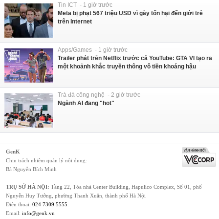
Tin ICT - 1 giờ trước
Meta bị phạt 567 triệu USD vì gây tổn hại đến giới trẻ
trên Internet
Apps/Games - 1 giờ trước
Trailer phát trên Netflix trước cả YouTube: GTA VI tạo ra
một khoảnh khắc truyền thông vô tiền khoáng hậu
Trà đá công nghệ - 2 giờ trước
Ngành AI đang "hot"
GenK
Chịu trách nhiệm quản lý nội dung:
Bà Nguyễn Bích Minh
TRỤ SỞ HÀ NỘI:
Tầng 22, Tòa nhà Center Building, Hapulico Complex, Số 01, phố
Nguyễn Huy Tưởng, phường Thanh Xuân, thành phố Hà Nội
Điện thoại:
024 7309 5555
.
Email:
info@genk.vn