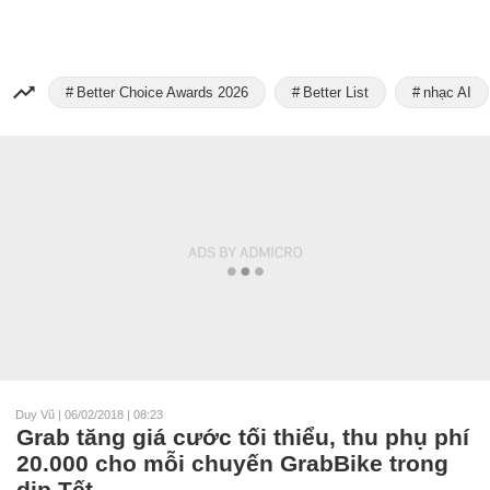
Better Choice Awards 2026
Better List
nhạc AI
Duy Vũ
|
06/02/2018 | 08:23
Grab tăng giá cước tối thiểu, thu phụ phí
20.000 cho mỗi chuyến GrabBike trong
dịp Tết