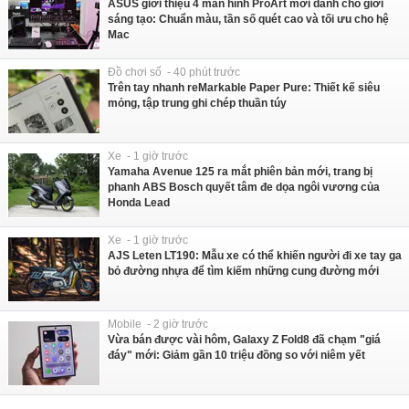
ASUS giới thiệu 4 màn hình ProArt mới dành cho giới
sáng tạo: Chuẩn màu, tần số quét cao và tối ưu cho hệ
Mac
Đồ chơi số - 40 phút trước
Trên tay nhanh reMarkable Paper Pure: Thiết kế siêu
mỏng, tập trung ghi chép thuần túy
Xe - 1 giờ trước
Yamaha Avenue 125 ra mắt phiên bản mới, trang bị
phanh ABS Bosch quyết tâm đe dọa ngôi vương của
Honda Lead
Xe - 1 giờ trước
AJS Leten LT190: Mẫu xe có thể khiến người đi xe tay ga
bỏ đường nhựa để tìm kiếm những cung đường mới
Mobile - 2 giờ trước
Vừa bán được vài hôm, Galaxy Z Fold8 đã chạm "giá
đáy" mới: Giảm gần 10 triệu đồng so với niêm yết