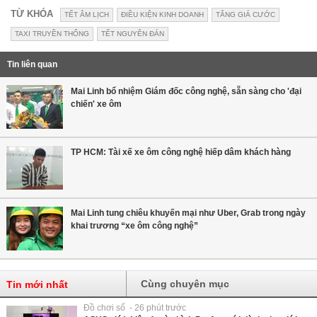
TỪ KHÓA
TẾT ÂM LỊCH
ĐIỀU KIỆN KINH DOANH
TĂNG GIÁ CƯỚC
TAXI TRUYỀN THỐNG
TẾT NGUYÊN ĐÁN
Tin liên quan
Mai Linh bổ nhiệm Giám đốc công nghệ, sẵn sàng cho 'đại
chiến' xe ôm
TP HCM: Tài xế xe ôm công nghệ hiếp dâm khách hàng
Mai Linh tung chiêu khuyến mại như Uber, Grab trong ngày
khai trương “xe ôm công nghệ”
Cùng chuyên mục
Tin mới nhất
Đồ chơi số - 26 phút trước