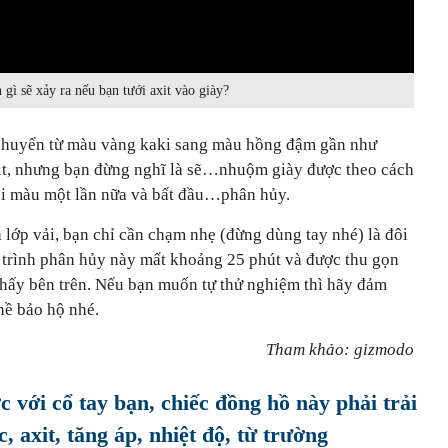
gì sẽ xảy ra nếu bạn tưới axit vào giày?
ẽ chuyển từ màu vàng kaki sang màu hồng đậm gần như
axit, nhưng bạn đừng nghĩ là sẽ…nhuộm giày được theo cách
 đổi màu một lần nữa và bất đầu…phân hủy.
à lớp vải, bạn chỉ cần chạm nhẹ (đừng dùng tay nhé) là đôi
á trình phân hủy này mất khoảng 25 phút và được thu gọn
 thấy bên trên. Nếu bạn muốn tự thử nghiệm thì hãy đảm
hề bảo hộ nhé.
Tham khảo: gizmodo
 với cổ tay bạn, chiếc đồng hồ này phải trải
, axit, tăng áp, nhiệt độ, từ trường