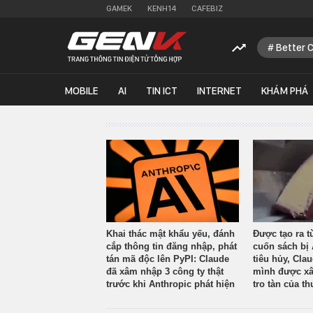
GAMEK
KENH14
CAFEBIZ
Better 
MOBILE
AI
TIN ICT
INTERNET
KHÁM PHÁ
Khai thác mật khẩu yếu, đánh
Được tạo ra t
cắp thông tin đăng nhập, phát
cuốn sách bị 
tán mã độc lên PyPI: Claude
tiêu hủy, Cla
đã xâm nhập 3 công ty thật
mình được xâ
trước khi Anthropic phát hiện
tro tàn của th