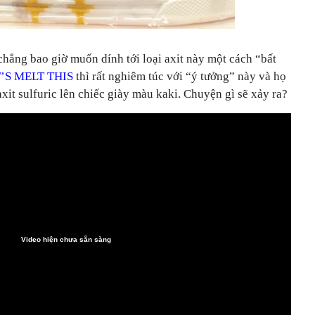
hẳng bao giờ muốn dính tới loại axit này một cách “bất
’S MELT THIS
thì rất nghiêm túc với “ý tưởng” này và họ
axit sulfuric lên chiếc giày màu kaki. Chuyện gì sẽ xảy ra?
Video hiện chưa sẵn sàng