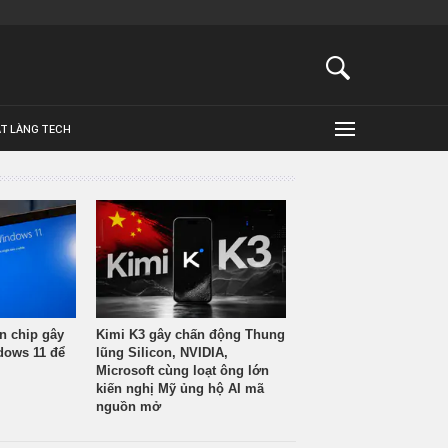
ẬT LÀNG TECH
n chip gây
Kimi K3 gây chấn động Thung
ndows 11 để
lũng Silicon, NVIDIA,
Microsoft cùng loạt ông lớn
kiến nghị Mỹ ủng hộ AI mã
nguồn mở