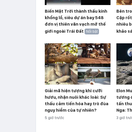
Biến Mặt Trời thành thấu kính
Bên tr
khổng lồ, siêu dự án bay 548
Cập rố
đơn vị thiên văn vạch mở thế
nhiêu b
giới ngoài Trái Đất
khảo s
Nổi bật
Giải mã hiện tượng khỉ cưỡi
Elon Mu
hươu, nhận nuôi khác loài: Sự
tương 
thấu cảm tiến hóa hay trò đùa
tấn thu
nguy hiểm của tự nhiên?
Nga: Th
5 giờ trước
3 giờ tr