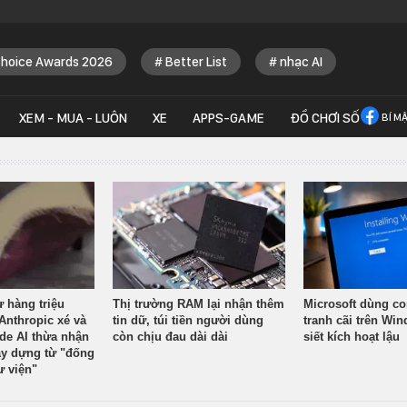
Choice Awards 2026
Better List
nhạc AI
XEM - MUA - LUÔN
XE
APPS-GAME
ĐỒ CHƠI SỐ
BÍ M
ừ hàng triệu
Thị trường RAM lại nhận thêm
Microsoft dùng co
Anthropic xé và
tin dữ, túi tiền người dùng
tranh cãi trên Wi
ude AI thừa nhận
còn chịu đau dài dài
siết kích hoạt lậu
y dựng từ "đống
ư viện"