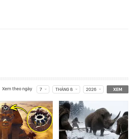
Xem theo ngày
7
THÁNG 8
2026
XEM