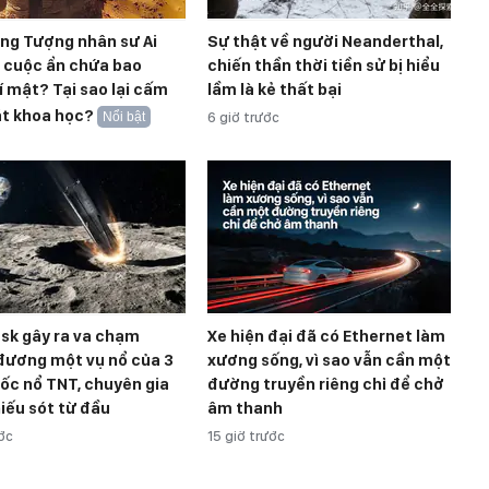
ong Tượng nhân sư Ai
Sự thật về người Neanderthal,
t cuộc ẩn chứa bao
chiến thần thời tiền sử bị hiểu
í mật? Tại sao lại cấm
lầm là kẻ thất bại
át khoa học?
Nổi bật
6 giờ trước
sk gây ra va chạm
Xe hiện đại đã có Ethernet làm
đương một vụ nổ của 3
xương sống, vì sao vẫn cần một
ốc nổ TNT, chuyên gia
đường truyền riêng chỉ để chở
iếu sót từ đầu
âm thanh
ước
15 giờ trước