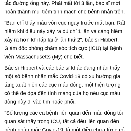
tắc đường ống này. Phải mất tới 3 lần, bác sĩ mới
hoàn thành mũi tiêm tĩnh mạch cho bệnh nhân trên.
"Bạn chỉ thấy máu vón cục ngay trước mắt bạn. Rất
hiếm khi điều này xảy ra dù chỉ 1 lần và càng hiếm
xảy ra hơn khi lặp lại ở lần thứ 2", bác sĩ Hibbert,
Giám đốc phòng chăm sóc tích cực (ICU) tại Bệnh
viện Massachusetts (Mỹ) cho biết.
Bác sĩ Hibbert và các bác sĩ khác đang nhận thấy
một số bệnh nhân mắc Covid-19 có xu hướng gia
tăng xuất hiện các cục máu đông, một hiện tượng
có thể đe dọa đến tính mạng của họ nếu cục máu
đông này đi vào tim hoặc phổi.
“Số lượng các ca bệnh liên quan đến máu đông tôi
quan sát thấy trong ICU, tất cả đều liên quan đến
bệnh nhân mắc Covid-19, là một điều chưa từng có