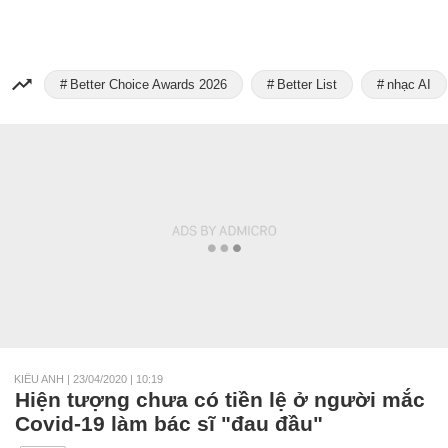
Better Choice Awards 2026
Better List
nhạc AI
KIỀU ANH
|
23/04/2020 | 10:19
Hiện tượng chưa có tiền lệ ở người mắc
Covid-19 làm bác sĩ "đau đầu"