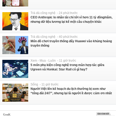
Trà đá công nghệ - 24 phút trước
CEO Anthropic lo nhân tài chỉ tới vì hơn 11 tỷ đồng/năm,
nhưng dữ liệu lương lại kể một câu chuyện khác
Trà đá công nghệ - 40 phút trước
Món đồ chơi truyền thống đẩy Huawei vào khủng hoảng
truyền thông
Xem - Mua - Luôn - 11 giờ trước
5 món phụ kiện công nghệ trong màn hợp tác giữa
Ugreen và Honkai: Star Rail có gì hay?
Sống - 11 giờ trước
Người Việt lên kế hoạch du lịch thường bị xem như
“tổng đài 24/7”, nhưng lại là người ít được cảm ơn nhất
GenK