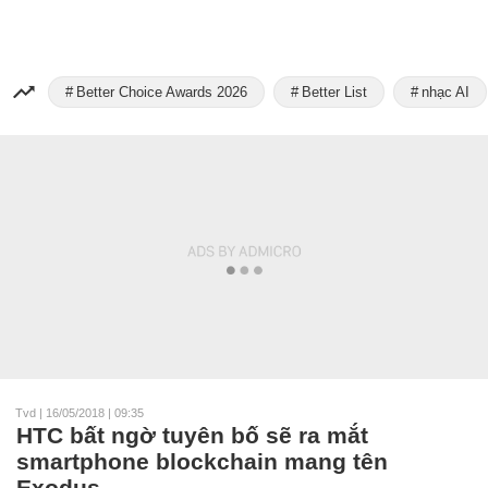
Better Choice Awards 2026
Better List
nhạc AI
Tvd
|
16/05/2018 | 09:35
HTC bất ngờ tuyên bố sẽ ra mắt
smartphone blockchain mang tên
Exodus