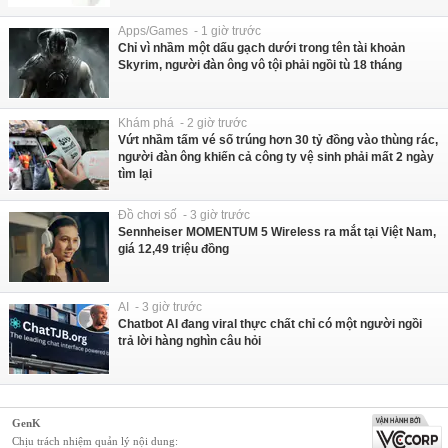
Apps/Games - 1 giờ trước
Chỉ vì nhầm một dấu gạch dưới trong tên tài khoản
Skyrim, người đàn ông vô tội phải ngồi tù 18 tháng
Khám phá - 2 giờ trước
Vứt nhầm tấm vé số trúng hơn 30 tỷ đồng vào thùng rác,
người đàn ông khiến cả công ty vệ sinh phải mất 2 ngày
tìm lại
Đồ chơi số - 3 giờ trước
Sennheiser MOMENTUM 5 Wireless ra mắt tại Việt Nam,
giá 12,49 triệu đồng
AI - 3 giờ trước
Chatbot AI đang viral thực chất chỉ có một người ngồi
trả lời hàng nghìn câu hỏi
GenK
Chịu trách nhiệm quản lý nội dung: