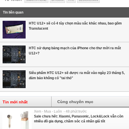
Tin liên quan
HTC U12+ sẽ có 4 tùy chọn màu sắc khác nhau, bao gồm
Translucent
HTC sử dụng bảng mạch của iPhone cho thư mời ra mắt
U12+?
Siêu phẩm HTC U12+ sẽ được ra mắt vào ngày 23 tháng 5,
đảm bảo không có "tai thỏ"
Cùng chuyên mục
Tin mới nhất
Xem - Mua - Luôn - 48 phút trước
Sale chưa hết: Xiaomi, Panasonic, Lock&Lock vẫn còn
nhiều đồ gia dụng, chăm sóc cá nhân giá tốt