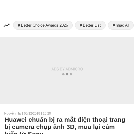
Better Choice Awards 2026
Better List
nhạc AI
Nguyễn Hải
|
05/12/2018 | 13:20
Huawei chuẩn bị ra mắt điện thoại trang
bị camera chụp ảnh 3D, mua lại cảm
biến từ Sony