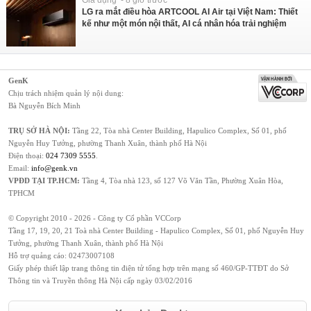
LG ra mắt điều hòa ARTCOOL AI Air tại Việt Nam: Thiết
kế như một món nội thất, AI cá nhân hóa trải nghiệm
GenK
Chịu trách nhiệm quản lý nội dung:
Bà Nguyễn Bích Minh
TRỤ SỞ HÀ NỘI:
Tầng 22, Tòa nhà Center Building, Hapulico Complex, Số 01, phố
Nguyễn Huy Tưởng, phường Thanh Xuân, thành phố Hà Nội
Điện thoại:
024 7309 5555
.
Email:
info@genk.vn
VPĐD TẠI TP.HCM:
Tầng 4, Tòa nhà 123, số 127 Võ Văn Tần, Phường Xuân Hòa,
TPHCM
© Copyright 2010 - 2026 - Công ty Cổ phần VCCorp
Tầng 17, 19, 20, 21 Toà nhà Center Building - Hapulico Complex, Số 01, phố Nguyễn Huy
Tưởng, phường Thanh Xuân, thành phố Hà Nội
Hỗ trợ quảng cáo:
02473007108
Giấy phép thiết lập trang thông tin điện tử tổng hợp trên mạng số 460/GP-TTĐT do Sở
Thông tin và Truyền thông Hà Nội cấp ngày 03/02/2016