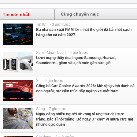
Cùng chuyên mục
Tin mới nhất
Tin ICT - 3 giờ trước
Ba nhà sản xuất RAM lớn nhất thế giới đã bán hết sạch
hàng cho cả năm 2027
Xem - Mua - Luôn - 4 giờ trước
Lướt mạng thấy deal ngon: Samsung, Huawei,
Soundcore... giảm sâu, có món gần nửa giá
Xe - 4 giờ trước
Công bố Car Choice Awards 2026: Mở rộng vinh danh cả
con người, sự kiện thúc đẩy ngành xe Việt Nam
Sống - 7 giờ trước
Ngày càng nhiều người tử vong vì ung thư đại trực
tràng, bác sĩ nói thẳng: Bỏ ngay 3 "kho" vi nhựa cực hại
nhưng cực quen
Gia dụng - 8 giờ trước