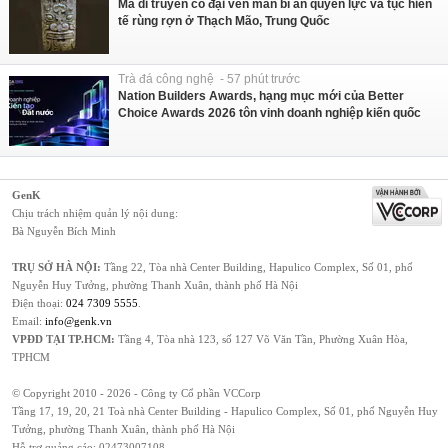
Mã di truyền cổ đại vén màn bí ẩn quyền lực và tục hiến
tế rùng rợn ở Thạch Mão, Trung Quốc
Trà đá công nghệ - 57 phút trước
Nation Builders Awards, hạng mục mới của Better
Choice Awards 2026 tôn vinh doanh nghiệp kiến quốc
GenK
Chịu trách nhiệm quản lý nội dung:
Bà Nguyễn Bích Minh
TRỤ SỞ HÀ NỘI:
Tầng 22, Tòa nhà Center Building, Hapulico Complex, Số 01, phố
Nguyễn Huy Tưởng, phường Thanh Xuân, thành phố Hà Nội
Điện thoại:
024 7309 5555
.
Email:
info@genk.vn
VPĐD TẠI TP.HCM:
Tầng 4, Tòa nhà 123, số 127 Võ Văn Tần, Phường Xuân Hòa,
TPHCM
© Copyright 2010 - 2026 - Công ty Cổ phần VCCorp
Tầng 17, 19, 20, 21 Toà nhà Center Building - Hapulico Complex, Số 01, phố Nguyễn Huy
Tưởng, phường Thanh Xuân, thành phố Hà Nội
Hỗ trợ quảng cáo:
02473007108