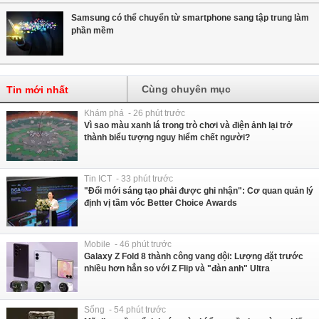
Samsung có thể chuyển từ smartphone sang tập trung làm
phần mềm
Cùng chuyên mục
Tin mới nhất
Khám phá - 26 phút trước
Vì sao màu xanh lá trong trò chơi và điện ảnh lại trở
thành biểu tượng nguy hiểm chết người?
Tin ICT - 33 phút trước
"Đổi mới sáng tạo phải được ghi nhận": Cơ quan quản lý
định vị tầm vóc Better Choice Awards
Mobile - 46 phút trước
Galaxy Z Fold 8 thành công vang dội: Lượng đặt trước
nhiều hơn hẳn so với Z Flip và "đàn anh" Ultra
Sống - 54 phút trước