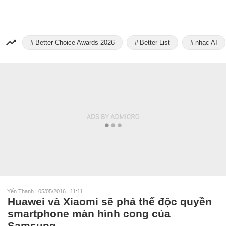
Better Choice Awards 2026
Better List
nhạc AI
Yến Thanh
|
05/05/2016 | 11:11
Huawei và Xiaomi sẽ phá thế độc quyền
smartphone màn hình cong của
Samsung