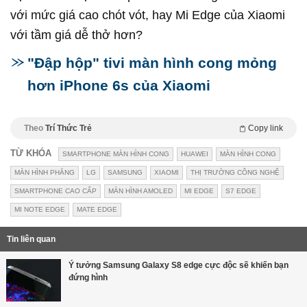
với mức giá cao chót vót, hay Mi Edge của Xiaomi
với tầm giá dễ thở hơn?
"Đập hộp" tivi màn hình cong mỏng
hơn iPhone 6s của Xiaomi
Theo
Trí Thức Trẻ
Copy link
TỪ KHÓA
SMARTPHONE MÀN HÌNH CONG
HUAWEI
MÀN HÌNH CONG
MÀN HÌNH PHẲNG
LG
SAMSUNG
XIAOMI
THỊ TRƯỜNG CÔNG NGHỆ
SMARTPHONE CAO CẤP
MÀN HÌNH AMOLED
MI EDGE
S7 EDGE
MI NOTE EDGE
MATE EDGE
Tin liên quan
Ý tưởng Samsung Galaxy S8 edge cực độc sẽ khiến bạn
đứng hình