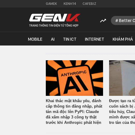
GAMEK
KENH14
CAFEBIZ
Better 
MOBILE
AI
TIN ICT
INTERNET
KHÁM PHÁ
Khai thác mật khẩu yếu, đánh
Được tạo ra t
cắp thông tin đăng nhập, phát
cuốn sách bị 
tán mã độc lên PyPI: Claude
tiêu hủy, Cla
đã xâm nhập 3 công ty thật
mình được xâ
trước khi Anthropic phát hiện
tro tàn của th