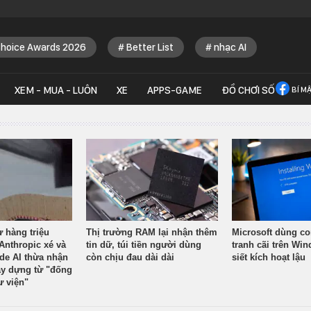
Choice Awards 2026
Better List
nhạc AI
XEM - MUA - LUÔN
XE
APPS-GAME
ĐỒ CHƠI SỐ
BÍ M
ừ hàng triệu
Thị trường RAM lại nhận thêm
Microsoft dùng co
Anthropic xé và
tin dữ, túi tiền người dùng
tranh cãi trên Wi
ude AI thừa nhận
còn chịu đau dài dài
siết kích hoạt lậu
y dựng từ "đống
ư viện"