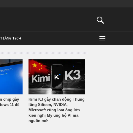
ẬT LÀNG TECH
n chip gây
Kimi K3 gây chấn động Thung
ndows 11 để
lũng Silicon, NVIDIA,
Microsoft cùng loạt ông lớn
kiến nghị Mỹ ủng hộ AI mã
nguồn mở