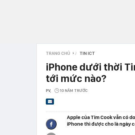
TRANG CHỦ
TIN ICT
›
iPhone dưới thời Ti
tới mức nào?
PV
,
10 NĂM TRƯỚC
Apple của Tim Cook vẫn có d
iPhone thì được cho là ngày c