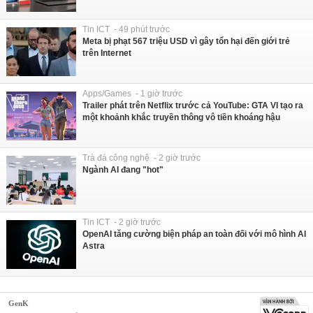
Tin ICT - 49 phút trước
Meta bị phạt 567 triệu USD vì gây tổn hại đến giới trẻ
trên Internet
Apps/Games - 1 giờ trước
Trailer phát trên Netflix trước cả YouTube: GTA VI tạo ra
một khoảnh khắc truyền thông vô tiền khoáng hậu
Trà đá công nghệ - 2 giờ trước
Ngành AI đang "hot"
Tin ICT - 2 giờ trước
OpenAI tăng cường biện pháp an toàn đối với mô hình AI
Astra
GenK