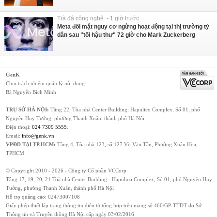
Trà đá công nghệ - 1 giờ trước
Meta đối mặt nguy cơ ngừng hoạt động tại thị trường tỷ
dân sau "tối hậu thư" 72 giờ cho Mark Zuckerberg
GenK
Chịu trách nhiệm quản lý nội dung:
Bà Nguyễn Bích Minh
TRỤ SỞ HÀ NỘI:
Tầng 22, Tòa nhà Center Building, Hapulico Complex, Số 01, phố
Nguyễn Huy Tưởng, phường Thanh Xuân, thành phố Hà Nội
Điện thoại:
024 7309 5555
.
Email:
info@genk.vn
VPĐD TẠI TP.HCM:
Tầng 4, Tòa nhà 123, số 127 Võ Văn Tần, Phường Xuân Hòa,
TPHCM
© Copyright 2010 - 2026 - Công ty Cổ phần VCCorp
Tầng 17, 19, 20, 21 Toà nhà Center Building - Hapulico Complex, Số 01, phố Nguyễn Huy
Tưởng, phường Thanh Xuân, thành phố Hà Nội
Hỗ trợ quảng cáo:
02473007108
Giấy phép thiết lập trang thông tin điện tử tổng hợp trên mạng số 460/GP-TTĐT do Sở
Thông tin và Truyền thông Hà Nội cấp ngày 03/02/2016