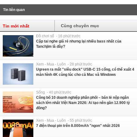
Tin liên quan
Cùng chuyên mục
Tin mới nhất
Đồ chơi số - 16 phút trước
Cặp tai nghe giá rẻ nhưng lại nhiều bass nhất của
Tanchjim là đây?
Xem - Mua - Luôn - 28 phút trước
Ugreen ra mắt "siêu dock" USB-C 15 cổng, có thể xuất 4
màn hình 4K cùng lúc cho cả Mac và Windows
Sống - 40 phút trước
Công bố 10 doanh nghiệp phân phối – bán lẻ nộp ngân
sách lớn nhất Việt Nam 2026: Ai tạo nên gần 12.900 tỷ
đồng?
Xem - Mua - Luôn - 55 phút trước
7 điện thoại pin trên 8.000mAh "ngon" nhất 2026