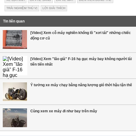
TRẢI NGHIỆM THÚ VỊ
LỜI GIẢI THÍCH
Tin liên quan
[Video] Xem cỗ máy nghiền khổng lồ "xơi tái" những chiếc
động cơ cũ
[Video] Xem "lão già" F-16 hạ gục máy bay không người lái
tiên tiến nhất
Ý tưởng xe máy chạy bằng năng lượng gió thời hậu tận thế
Cùng xem xe máy đi như bay trên mây