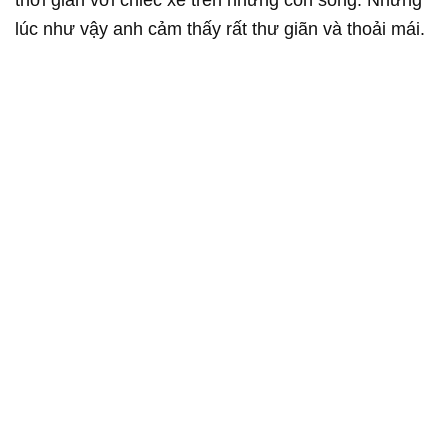
thời gian với chiếc xe trên những con sóng. Những
lúc như vậy anh cảm thấy rất thư giãn và thoải mái.