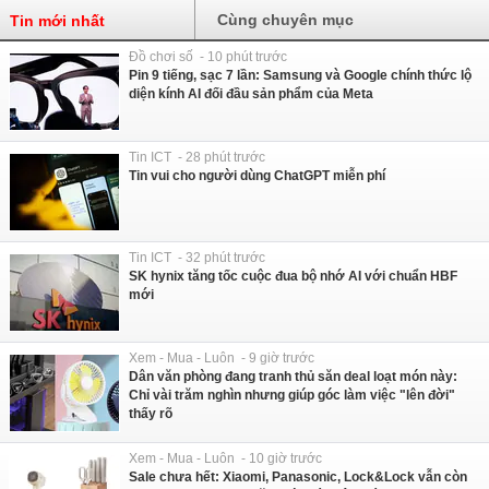
Cùng chuyên mục
Tin mới nhất
Đồ chơi số - 10 phút trước
Pin 9 tiếng, sạc 7 lần: Samsung và Google chính thức lộ
diện kính AI đối đầu sản phẩm của Meta
Tin ICT - 28 phút trước
Tin vui cho người dùng ChatGPT miễn phí
Tin ICT - 32 phút trước
SK hynix tăng tốc cuộc đua bộ nhớ AI với chuẩn HBF
mới
Xem - Mua - Luôn - 9 giờ trước
Dân văn phòng đang tranh thủ săn deal loạt món này:
Chỉ vài trăm nghìn nhưng giúp góc làm việc "lên đời"
thấy rõ
Xem - Mua - Luôn - 10 giờ trước
Sale chưa hết: Xiaomi, Panasonic, Lock&Lock vẫn còn