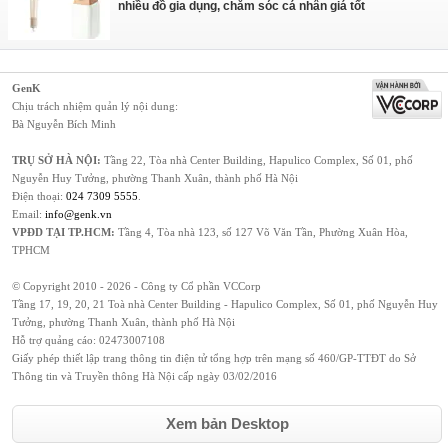
nhiều đồ gia dụng, chăm sóc cá nhân giá tốt
GenK
Chịu trách nhiệm quản lý nội dung:
Bà Nguyễn Bích Minh
TRỤ SỞ HÀ NỘI:
Tầng 22, Tòa nhà Center Building, Hapulico Complex, Số 01, phố
Nguyễn Huy Tưởng, phường Thanh Xuân, thành phố Hà Nội
Điện thoại:
024 7309 5555
.
Email:
info@genk.vn
VPĐD TẠI TP.HCM:
Tầng 4, Tòa nhà 123, số 127 Võ Văn Tần, Phường Xuân Hòa,
TPHCM
© Copyright 2010 - 2026 - Công ty Cổ phần VCCorp
Tầng 17, 19, 20, 21 Toà nhà Center Building - Hapulico Complex, Số 01, phố Nguyễn Huy
Tưởng, phường Thanh Xuân, thành phố Hà Nội
Hỗ trợ quảng cáo:
02473007108
Giấy phép thiết lập trang thông tin điện tử tổng hợp trên mạng số 460/GP-TTĐT do Sở
Thông tin và Truyền thông Hà Nội cấp ngày 03/02/2016
Xem bản Desktop