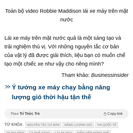
Toàn bộ video Robbie Maddison lái xe máy trên mặt
nước
Lái xe máy trên mặt nước quả là một sáng tạo và
trải nghiệm thú vị. Với những nguyên tắc cơ bản
của vật lý đã được giải thích, liệu bạn có muốn chế
tạo một chiếc xe như vậy cho riêng mình?
Tham khảo:
Businessinsider
Ý tưởng xe máy chạy bằng năng
lượng gió thời hậu tận thế
Theo
Trí Thức Trẻ
Copy link
TỪ KHÓA
NGUYÊN TẮC CƠ BẢN
NĂNG LƯỢNG GIÓ
TIN QUỐC TẾ
XE ĐỊA HÌNH
CÀ PHÊ SÁNG
LÁI XE MÁY
DIỄN VIÊN ĐÓNG THẾ