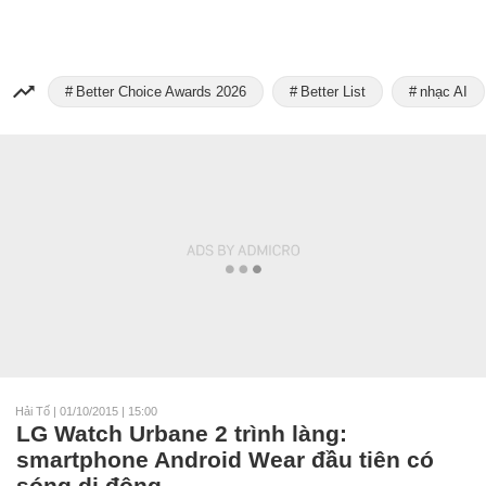
Better Choice Awards 2026
Better List
nhạc AI
Hải Tố
|
01/10/2015 | 15:00
LG Watch Urbane 2 trình làng:
smartphone Android Wear đầu tiên có
sóng di động