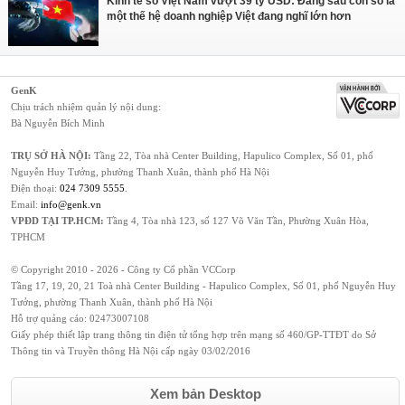
Kinh tế số Việt Nam vượt 39 tỷ USD: Đằng sau con số là
một thế hệ doanh nghiệp Việt đang nghĩ lớn hơn
GenK
Chịu trách nhiệm quản lý nội dung:
Bà Nguyễn Bích Minh
TRỤ SỞ HÀ NỘI:
Tầng 22, Tòa nhà Center Building, Hapulico Complex, Số 01, phố
Nguyễn Huy Tưởng, phường Thanh Xuân, thành phố Hà Nội
Điện thoại:
024 7309 5555
.
Email:
info@genk.vn
VPĐD TẠI TP.HCM:
Tầng 4, Tòa nhà 123, số 127 Võ Văn Tần, Phường Xuân Hòa,
TPHCM
© Copyright 2010 - 2026 - Công ty Cổ phần VCCorp
Tầng 17, 19, 20, 21 Toà nhà Center Building - Hapulico Complex, Số 01, phố Nguyễn Huy
Tưởng, phường Thanh Xuân, thành phố Hà Nội
Hỗ trợ quảng cáo:
02473007108
Giấy phép thiết lập trang thông tin điện tử tổng hợp trên mạng số 460/GP-TTĐT do Sở
Thông tin và Truyền thông Hà Nội cấp ngày 03/02/2016
Xem bản Desktop