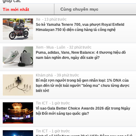
Cùng chuyên mục
Tin mới nhất
Xe - 13 phút trước
So kè Yamaha Tenere 700, vua phượt Royal Enfield
Himalayan 750 lộ diện cùng hàng tá công nghệ
Xem - Mua - Luôn - 32 phút trước
Puma, adidas, Vans, New Balance: 4 thương hiệu đồ
nam bán nghìn đơn, ngày đôi sale gì?
Khám phá - 39 phút trước
Bí mật rợn người trong bộ gen nhân loại: 1% DNA của
bạn đến từ một loài người "bóng ma" chưa từng được
biết tới!
Tin ICT - 1 giờ trước
Vì sao Gala Better Choice Awards 2026 đặt trong Ngày
hội Đổi mới sáng tạo quốc gia?
Tin ICT - 1 giờ trước