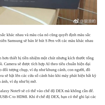
 sắc khác nhau và màu của nó cũng quyết định màu sắc
iên Samsung sẽ bán lẻ bút S Pen với các màu khác nhau
 hơn thiết bị tiền nhiệm một chút nhưng kích thước tổng
ổi. Camera sẽ được tích hợp AI theo tiêu chuẩn hiện đại
o đối tượng chụp, ví dụ như khung cảnh, con người, đồ
ra sẽ bật lên các cửa sổ cảnh báo khi máy phát hiện bất kỳ
 ảnh, ví dụ như bị mờ.
laxy Note9 sẽ có thể vào chế độ DEX mà không cần đế.
 USB-C to HDMI. Khi ở chế độ DEX, bạn có thể ghi lại các