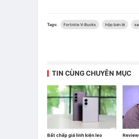
Fortnite V-Bucks
hộp bán lẻ
s
Tags:
TIN CÙNG CHUYÊN MỤC
Bất chấp giá linh kiện leo
Reviewe