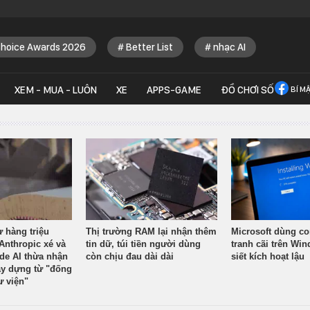
Choice Awards 2026
Better List
nhạc AI
XEM - MUA - LUÔN
XE
APPS-GAME
ĐỒ CHƠI SỐ
BÍ M
ừ hàng triệu
Thị trường RAM lại nhận thêm
Microsoft dùng co
Anthropic xé và
tin dữ, túi tiền người dùng
tranh cãi trên Wi
ude AI thừa nhận
còn chịu đau dài dài
siết kích hoạt lậu
y dựng từ "đống
ư viện"