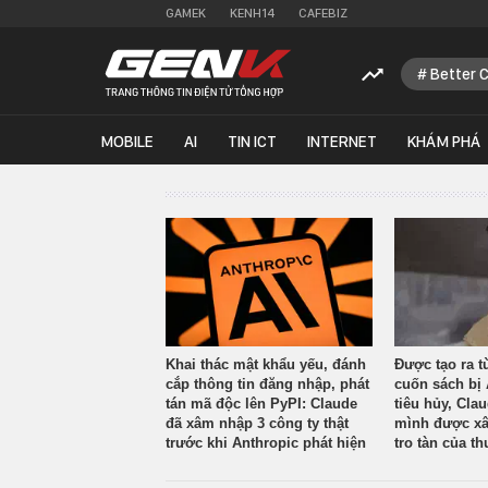
GAMEK
KENH14
CAFEBIZ
Better 
MOBILE
AI
TIN ICT
INTERNET
KHÁM PHÁ
Khai thác mật khẩu yếu, đánh
Được tạo ra t
cắp thông tin đăng nhập, phát
cuốn sách bị 
tán mã độc lên PyPI: Claude
tiêu hủy, Cla
đã xâm nhập 3 công ty thật
mình được xâ
trước khi Anthropic phát hiện
tro tàn của th