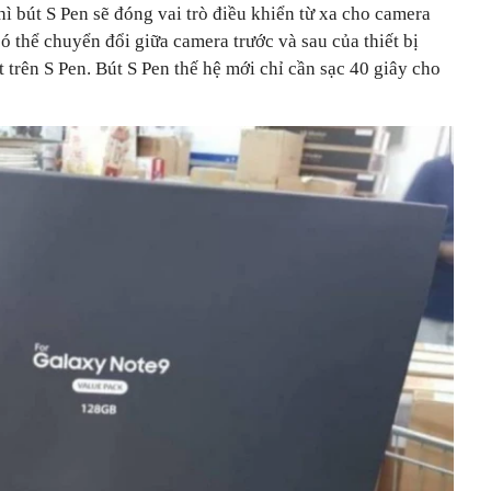
hì bút S Pen sẽ đóng vai trò điều khiển từ xa cho camera
ó thể chuyển đổi giữa camera trước và sau của thiết bị
trên S Pen. Bút S Pen thế hệ mới chỉ cần sạc 40 giây cho