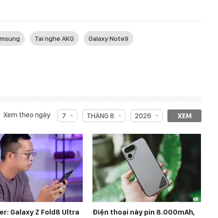
amsung
Tai nghe AKG
Galaxy Note9
Xem theo ngày
7
THÁNG 8
2026
XEM
r: Galaxy Z Fold8 Ultra
Điện thoại này pin 8.000mAh,