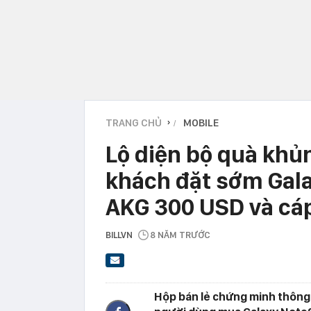
TRANG CHỦ
MOBILE
›
Lộ diện bộ quà kh
khách đặt sớm Gala
AKG 300 USD và cá
BILLVN
8 NĂM TRƯỚC
Hộp bán lẻ chứng minh thông