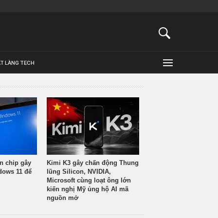
ẬT LÀNG TECH
n chip gây
Kimi K3 gây chấn động Thung
ndows 11 để
lũng Silicon, NVIDIA,
Microsoft cùng loạt ông lớn
kiến nghị Mỹ ủng hộ AI mã
nguồn mở