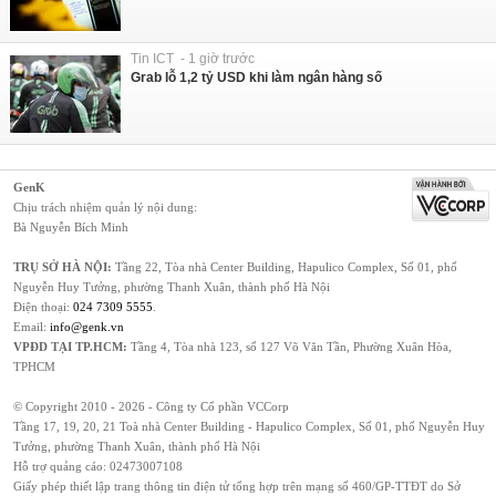
Tin ICT - 1 giờ trước
Grab lỗ 1,2 tỷ USD khi làm ngân hàng số
GenK
Chịu trách nhiệm quản lý nội dung:
Bà Nguyễn Bích Minh
TRỤ SỞ HÀ NỘI:
Tầng 22, Tòa nhà Center Building, Hapulico Complex, Số 01, phố
Nguyễn Huy Tưởng, phường Thanh Xuân, thành phố Hà Nội
Điện thoại:
024 7309 5555
.
Email:
info@genk.vn
VPĐD TẠI TP.HCM:
Tầng 4, Tòa nhà 123, số 127 Võ Văn Tần, Phường Xuân Hòa,
TPHCM
© Copyright 2010 - 2026 - Công ty Cổ phần VCCorp
Tầng 17, 19, 20, 21 Toà nhà Center Building - Hapulico Complex, Số 01, phố Nguyễn Huy
Tưởng, phường Thanh Xuân, thành phố Hà Nội
Hỗ trợ quảng cáo:
02473007108
Giấy phép thiết lập trang thông tin điện tử tổng hợp trên mạng số 460/GP-TTĐT do Sở