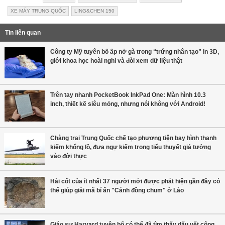
XE MÁY TRUNG QUỐC
LING&CHEN 150
Tin liên quan
Công ty Mỹ tuyên bố ấp nở gà trong “trứng nhân tạo” in 3D,
giới khoa học hoài nghi và đòi xem dữ liệu thật
Trên tay nhanh PocketBook InkPad One: Màn hình 10.3
inch, thiết kế siêu mỏng, nhưng nói không với Android!
Chàng trai Trung Quốc chế tạo phương tiện bay hình thanh
kiếm khổng lồ, đưa ngự kiếm trong tiểu thuyết giả tưởng
vào đời thực
Hài cốt của ít nhất 37 người mới được phát hiện gần đây có
thể giúp giải mã bí ẩn "Cánh đồng chum" ở Lào
Giáo sư Harvard tuyên bố có thể đã tìm thấy dấu vết công