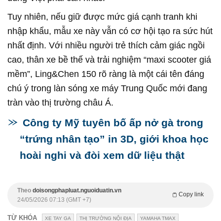
Tuy nhiên, nếu giữ được mức giá cạnh tranh khi
nhập khẩu, mẫu xe này vẫn có cơ hội tạo ra sức hút
nhất định. Với nhiều người trẻ thích cảm giác ngồi
cao, thân xe bề thế và trải nghiệm “maxi scooter giá
mềm”, Ling&Chen 150 rõ ràng là một cái tên đáng
chú ý trong làn sóng xe máy Trung Quốc mới đang
tràn vào thị trường châu Á.
Công ty Mỹ tuyên bố ấp nở gà trong
“trứng nhân tạo” in 3D, giới khoa học
hoài nghi và đòi xem dữ liệu thật
Theo
doisongphapluat.nguoiduatin.vn
Copy link
24/05/2026 07:13 (GMT +7)
TỪ KHÓA
XE TAY GA
THỊ TRƯỜNG NỘI ĐỊA
YAMAHA TMAX