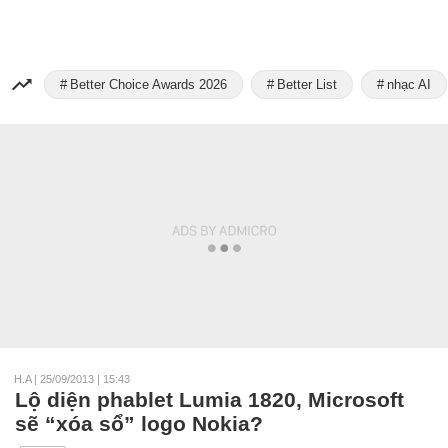
Better Choice Awards 2026
Better List
nhạc AI
H.A
|
25/09/2013 | 15:43
Lộ diện phablet Lumia 1820, Microsoft
sẽ “xóa sổ” logo Nokia?