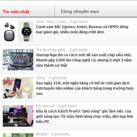
Cùng chuyên mục
Tin mới nhất
Xem - Mua - Luôn - 2 giờ trước
Canh sale 8/8: Ugreen, Anker, Baseus và OPPO đồng
loạt giảm giá, nhiều món đáng chốt đơn
Trà đá công nghệ - 2 giờ trước
Startup Nga tìm ra cách mới để sản xuất chip siêu nhỏ:
Nhanh gấp 3.000 lần công nghệ cũ, nhưng ít nhất 3 năm
nữa thành sự thật
Sống - 4 giờ trước
Sau ngày 31/8, một ngân hàng có thể từ chối giao dịch
rút/chuyển tiền online của khách hàng trong trường hợp
sau
Đồ chơi số - 4 giờ trước
Đây là cách ASUS ProArt “phủ sóng” góc làm việc của
giới sáng tạo: Từ màn hình hàng chục triệu, đến loạt linh
kiện PC
Mobile - 5 giờ trước