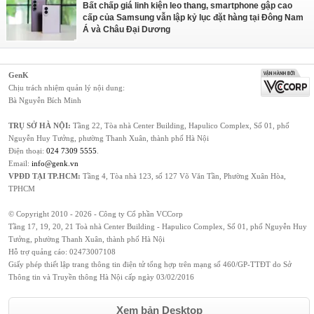
Bất chấp giá linh kiện leo thang, smartphone gập cao
cấp của Samsung vẫn lập kỷ lục đặt hàng tại Đông Nam
Á và Châu Đại Dương
GenK
Chịu trách nhiệm quản lý nội dung:
Bà Nguyễn Bích Minh
TRỤ SỞ HÀ NỘI:
Tầng 22, Tòa nhà Center Building, Hapulico Complex, Số 01, phố
Nguyễn Huy Tưởng, phường Thanh Xuân, thành phố Hà Nội
Điện thoại:
024 7309 5555
.
Email:
info@genk.vn
VPĐD TẠI TP.HCM:
Tầng 4, Tòa nhà 123, số 127 Võ Văn Tần, Phường Xuân Hòa,
TPHCM
© Copyright 2010 - 2026 - Công ty Cổ phần VCCorp
Tầng 17, 19, 20, 21 Toà nhà Center Building - Hapulico Complex, Số 01, phố Nguyễn Huy
Tưởng, phường Thanh Xuân, thành phố Hà Nội
Hỗ trợ quảng cáo:
02473007108
Giấy phép thiết lập trang thông tin điện tử tổng hợp trên mạng số 460/GP-TTĐT do Sở
Thông tin và Truyền thông Hà Nội cấp ngày 03/02/2016
Xem bản Desktop