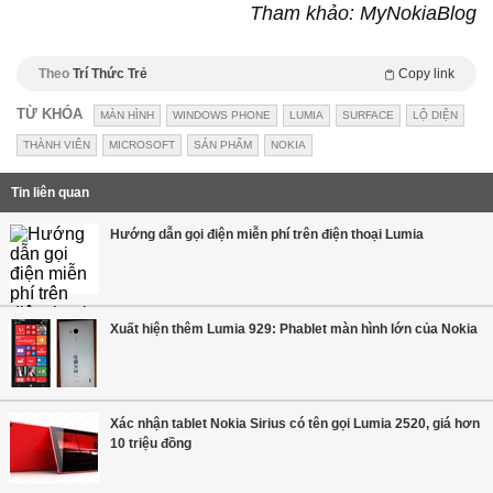
Tham khảo: MyNokiaBlog
Theo
Trí Thức Trẻ
Copy link
TỪ KHÓA
MÀN HÌNH
WINDOWS PHONE
LUMIA
SURFACE
LỘ DIỆN
THÀNH VIÊN
MICROSOFT
SẢN PHẨM
NOKIA
Tin liên quan
Hướng dẫn gọi điện miễn phí trên điện thoại Lumia
Xuất hiện thêm Lumia 929: Phablet màn hình lớn của Nokia
Xác nhận tablet Nokia Sirius có tên gọi Lumia 2520, giá hơn
10 triệu đồng