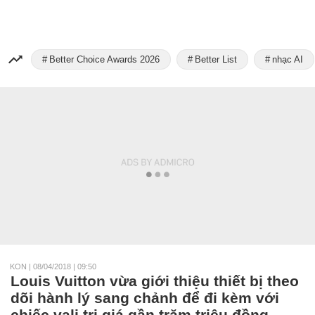
Better Choice Awards 2026
Better List
nhạc AI
KON
|
08/04/2018 | 09:50
Louis Vuitton vừa giới thiệu thiết bị theo
dõi hành lý sang chảnh để đi kèm với
chiếc vali trị giá gần trăm triệu đồng