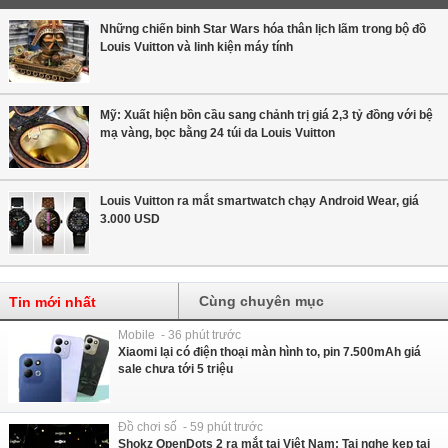
Những chiến binh Star Wars hóa thân lịch lãm trong bộ đồ
Louis Vuitton và linh kiện máy tính
Mỹ: Xuất hiện bồn cầu sang chảnh trị giá 2,3 tỷ đồng với bệ
mạ vàng, bọc bằng 24 túi da Louis Vuitton
Louis Vuitton ra mắt smartwatch chạy Android Wear, giá
3.000 USD
Cùng chuyên mục
Tin mới nhất
Mobile - 36 phút trước
Xiaomi lại có điện thoại màn hình to, pin 7.500mAh giá
sale chưa tới 5 triệu
Đồ chơi số - 59 phút trước
Shokz OpenDots 2 ra mắt tại Việt Nam: Tai nghe kẹp tai