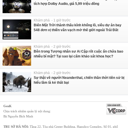
tích hợp Dolby Audio, giá 5,99 triệu đồng
Khám phá - 1 giờ trước
Biến Mặt Trời thành thấu kính khổng lồ, siêu dự án bay
548 đơn vị thiên văn vạch mở thế giới ngoài Trái Đất
Khám phá - 2 giờ trước
Bên trong Tượng nhân sư Ai Cập rốt cuộc ẩn chứa bao
nhiêu bí mật? Tại sao lại cấm khảo sát khoa học?
Khám phá - 2 giờ trước
Sự thật về người Neanderthal, chiến thần thời tiền sử bị
hiểu lầm là kẻ thất bại
GenK
Chịu trách nhiệm quản lý nội dung:
Bà Nguyễn Bích Minh
TRỤ SỞ HÀ NỘI:
Tầng 22, Tòa nhà Center Building, Hapulico Complex, Số 01, phố