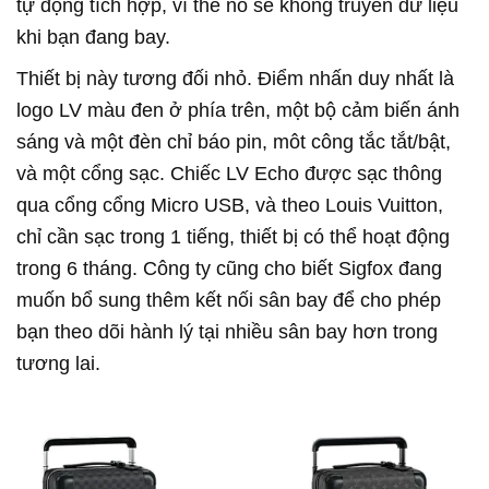
tự động tích hợp, vì thế nó sẽ không truyền dữ liệu
khi bạn đang bay.
Thiết bị này tương đối nhỏ. Điểm nhấn duy nhất là
logo LV màu đen ở phía trên, một bộ cảm biến ánh
sáng và một đèn chỉ báo pin, môt công tắc tắt/bật,
và một cổng sạc. Chiếc LV Echo được sạc thông
qua cổng cổng Micro USB, và theo Louis Vuitton,
chỉ cần sạc trong 1 tiếng, thiết bị có thể hoạt động
trong 6 tháng. Công ty cũng cho biết Sigfox đang
muốn bổ sung thêm kết nối sân bay để cho phép
bạn theo dõi hành lý tại nhiều sân bay hơn trong
tương lai.