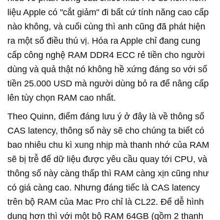
liệu Apple có "cắt giảm" đi bất cứ tính năng cao cấp
nào không, và cuối cùng thì anh cũng đã phát hiện
ra một số điều thú vị. Hóa ra Apple chỉ đang cung
cấp công nghệ RAM DDR4 ECC rẻ tiền cho người
dùng và quả thật nó không hề xứng đáng so với số
tiền 25.000 USD mà người dùng bỏ ra để nâng cấp
lên tùy chọn RAM cao nhất.
Theo Quinn, điểm đáng lưu ý ở đây là về thông số
CAS latency, thông số này sẽ cho chúng ta biết có
bao nhiêu chu kì xung nhịp mà thanh nhớ của RAM
sẽ bị trễ để dữ liệu được yêu cầu quay tới CPU, và
thông số này càng thấp thì RAM càng xịn cũng như
có giá càng cao. Nhưng đáng tiếc là CAS latency
trên bộ RAM của Mac Pro chỉ là CL22. Để dễ hình
dung hơn thì với một bộ RAM 64GB (gồm 2 thanh