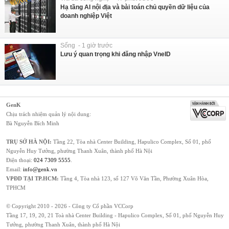
Hạ tầng AI nội địa và bài toán chủ quyền dữ liệu của
doanh nghiệp Việt
Sống - 1 giờ trước
Lưu ý quan trọng khi đăng nhập VneID
GenK
Chịu trách nhiệm quản lý nội dung:
Bà Nguyễn Bích Minh
TRỤ SỞ HÀ NỘI:
Tầng 22, Tòa nhà Center Building, Hapulico Complex, Số 01, phố
Nguyễn Huy Tưởng, phường Thanh Xuân, thành phố Hà Nội
Điện thoại:
024 7309 5555
.
Email:
info@genk.vn
VPĐD TẠI TP.HCM:
Tầng 4, Tòa nhà 123, số 127 Võ Văn Tần, Phường Xuân Hòa,
TPHCM
© Copyright 2010 - 2026 - Công ty Cổ phần VCCorp
Tầng 17, 19, 20, 21 Toà nhà Center Building - Hapulico Complex, Số 01, phố Nguyễn Huy
Tưởng, phường Thanh Xuân, thành phố Hà Nội