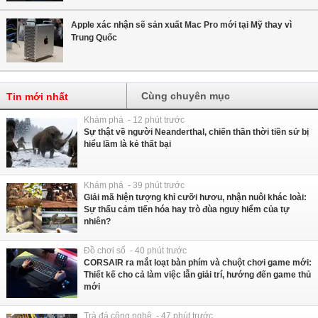
Apple xác nhận sẽ sản xuất Mac Pro mới tại Mỹ thay vì
Trung Quốc
Cùng chuyên mục
Tin mới nhất
Khám phá - 12 phút trước
Sự thật về người Neanderthal, chiến thần thời tiền sử bị
hiểu lầm là kẻ thất bại
Khám phá - 39 phút trước
Giải mã hiện tượng khỉ cưỡi hươu, nhận nuôi khác loài:
Sự thấu cảm tiến hóa hay trò đùa nguy hiểm của tự
nhiên?
Đồ chơi số - 40 phút trước
CORSAIR ra mắt loạt bàn phím và chuột chơi game mới:
Thiết kế cho cả làm việc lẫn giải trí, hướng đến game thủ
mới
Trà đá công nghệ - 47 phút trước