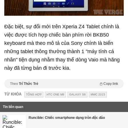
Đặc biệt, sự đổi mới trên Xperia Z4 Tablet chính là
việc được tích hợp chiếc bàn phím rời BKB50
keyboard mà theo mô tả của Sony chính là biến
những tablet thông thường thành 1 "máy tính cá
nhân" tiện dụng nhằm thay thế dòng Vaio mà hãng
này đã từng bán đi trước kia.
Theo
Trí Thức Trẻ
Copy link
TỪ KHÓA
TỔNG HỢP
HTC ONE M9
GALAXY S6
MWC 2015
Tin liên quan
Runcible: Chiếc smartphone dạng tròn độc đáo