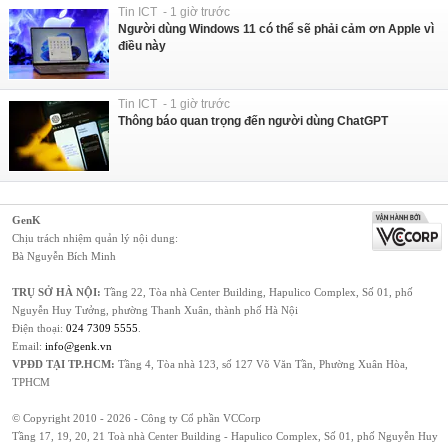
Tin ICT - 1 giờ trước
Người dùng Windows 11 có thể sẽ phải cảm ơn Apple vì
điều này
Tin ICT - 1 giờ trước
Thông báo quan trọng đến người dùng ChatGPT
GenK
Chịu trách nhiệm quản lý nội dung:
Bà Nguyễn Bích Minh
TRỤ SỞ HÀ NỘI:
Tầng 22, Tòa nhà Center Building, Hapulico Complex, Số 01, phố
Nguyễn Huy Tưởng, phường Thanh Xuân, thành phố Hà Nội
Điện thoại:
024 7309 5555
.
Email:
info@genk.vn
VPĐD TẠI TP.HCM:
Tầng 4, Tòa nhà 123, số 127 Võ Văn Tần, Phường Xuân Hòa,
TPHCM
© Copyright 2010 - 2026 - Công ty Cổ phần VCCorp
Tầng 17, 19, 20, 21 Toà nhà Center Building - Hapulico Complex, Số 01, phố Nguyễn Huy