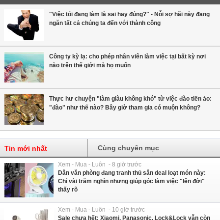
"Việc tôi đang làm là sai hay đúng?" - Nỗi sợ hãi này đang
ngăn tất cả chúng ta đến với thành công
Công ty kỳ lạ: cho phép nhân viên làm việc tại bất kỳ nơi
nào trên thế giới mà họ muốn
Thực hư chuyện "làm giàu không khó" từ việc đào tiền ảo:
"đào" như thế nào? Bây giờ tham gia có muộn không?
Cùng chuyên mục
Tin mới nhất
Xem - Mua - Luôn - 8 giờ trước
Dân văn phòng đang tranh thủ săn deal loạt món này:
Chỉ vài trăm nghìn nhưng giúp góc làm việc "lên đời"
thấy rõ
Xem - Mua - Luôn - 10 giờ trước
Sale chưa hết: Xiaomi, Panasonic, Lock&Lock vẫn còn