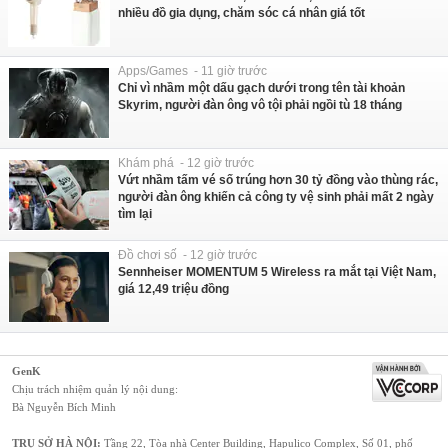
nhiều đồ gia dụng, chăm sóc cá nhân giá tốt
Apps/Games - 11 giờ trước
Chỉ vì nhầm một dấu gạch dưới trong tên tài khoản
Skyrim, người đàn ông vô tội phải ngồi tù 18 tháng
Khám phá - 12 giờ trước
Vứt nhầm tấm vé số trúng hơn 30 tỷ đồng vào thùng rác,
người đàn ông khiến cả công ty vệ sinh phải mất 2 ngày
tìm lại
Đồ chơi số - 12 giờ trước
Sennheiser MOMENTUM 5 Wireless ra mắt tại Việt Nam,
giá 12,49 triệu đồng
GenK
Chịu trách nhiệm quản lý nội dung:
Bà Nguyễn Bích Minh
TRỤ SỞ HÀ NỘI:
Tầng 22, Tòa nhà Center Building, Hapulico Complex, Số 01, phố