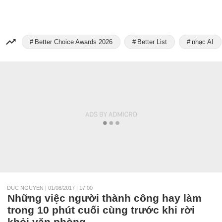
Better Choice Awards 2026
Better List
nhạc AI
DUC NGUYEN
|
01/08/2017 | 17:00
Những việc người thành công hay làm
trong 10 phút cuối cùng trước khi rời
khỏi văn phòng