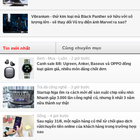
Vibranium - thứ kim loại mà Black Panther sở hữu với số
lượng lớn - sẽ thay đổi Vũ trụ điện ảnh Marvel ra sao?
Cùng chuyên mục
Tin mới nhất
Xem - Mua - Luôn - 2 giờ trước
Canh sale 8/8: Ugreen, Anker, Baseus và OPPO đồng
loạt giảm giá, nhiều món đáng chốt đơn
Trà đá công nghệ - 3 giờ trước
Startup Nga tìm ra cách mới để sản xuất chip siêu nhỏ:
Nhanh gấp 3.000 lần công nghệ cũ, nhưng ít nhất 3 năm
nữa thành sự thật
Sống - 4 giờ trước
Sau ngày 31/8, một ngân hàng có thể từ chối giao dịch
rút/chuyển tiền online của khách hàng trong trường hợp
sau