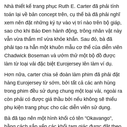
Nhà thiết kế trang phục Ruth E. Carter đã phải tính
toán lại về bản concept trên, cụ thể bà đã phải nghĩ
xem nên đặt những ký tự vào vị trí nào trên bộ giáp,
sao cho khi Báo Đen hành động, trông nhân vật này
vẫn vừa thẩm mĩ vừa khỏe khắn. Sau đó, bà đã
phải tạo ra hẳn một khuôn mẫu cơ thể của diễn viên
Chadwick Boseman và ướm thử một bộ đồ được
làm từ loại vải đặc biệt Eurojersey lên làm ví dụ.
Hơn nữa, carter chia sẻ đoàn làm phim đã phải đặt
hàng Eurojersey từ sớm, bởi tất cả các anh hùng
trong phim đều sử dụng chung một loại vải, ngoài ra
còn phải có được giá thầu bởi nếu không sẽ thiếu
phụ kiện trang phục cho các diễn viên sử dụng.
Bà đã tạo nên một hình khối có tên "Okavango",
bằng cách sắp xếp các khối tam giác được đặt theo