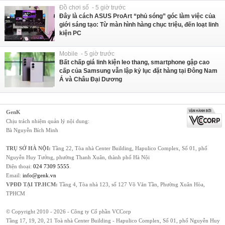
Đồ chơi số - 5 giờ trước
Đây là cách ASUS ProArt “phủ sóng” góc làm việc của
giới sáng tạo: Từ màn hình hàng chục triệu, đến loạt linh
kiện PC
Mobile - 5 giờ trước
Bất chấp giá linh kiện leo thang, smartphone gập cao
cấp của Samsung vẫn lập kỷ lục đặt hàng tại Đông Nam
Á và Châu Đại Dương
GenK
Chịu trách nhiệm quản lý nội dung:
Bà Nguyễn Bích Minh
TRỤ SỞ HÀ NỘI:
Tầng 22, Tòa nhà Center Building, Hapulico Complex, Số 01, phố
Nguyễn Huy Tưởng, phường Thanh Xuân, thành phố Hà Nội
Điện thoại:
024 7309 5555
.
Email:
info@genk.vn
VPĐD TẠI TP.HCM:
Tầng 4, Tòa nhà 123, số 127 Võ Văn Tần, Phường Xuân Hòa,
TPHCM
© Copyright 2010 - 2026 - Công ty Cổ phần VCCorp
Tầng 17, 19, 20, 21 Toà nhà Center Building - Hapulico Complex, Số 01, phố Nguyễn Huy