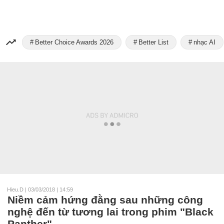
Better Choice Awards 2026
Better List
nhạc AI
Hieu.D
|
03/03/2018 | 14:59
Niềm cảm hứng đằng sau những công
nghệ đến từ tương lai trong phim "Black
Panther"