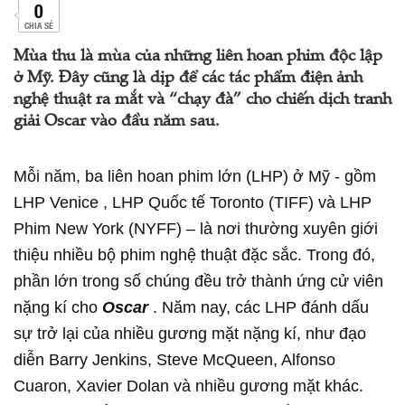
0
CHIA SẺ
Mùa thu là mùa của những liên hoan phim độc lập
ở Mỹ. Đây cũng là dịp để các tác phẩm điện ảnh
nghệ thuật ra mắt và “chạy đà” cho chiến dịch tranh
giải Oscar vào đầu năm sau.
Mỗi năm, ba liên hoan phim lớn (LHP) ở Mỹ - gồm
LHP Venice , LHP Quốc tế Toronto (TIFF) và LHP
Phim New York (NYFF) – là nơi thường xuyên giới
thiệu nhiều bộ phim nghệ thuật đặc sắc. Trong đó,
phần lớn trong số chúng đều trở thành ứng cử viên
nặng kí cho
Oscar
. Năm nay, các LHP đánh dấu
sự trở lại của nhiều gương mặt nặng kí, như đạo
diễn Barry Jenkins, Steve McQueen, Alfonso
Cuaron, Xavier Dolan và nhiều gương mặt khác.