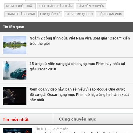
PHIM NGHỆ THUẬT
THỬ THÁCH BẢN THÂN
LÀM NÊN CHUYỆN
TRANH GIẢI OSCAR
LHP QUỐC TẾ
STEVE MC QUEEN
LIÊN HOAN PHIM
Tin liên quan
Ngắm 2 công trình của Việt Nam vừa đoạt giải "Oscar" kiến
trúc thế giới
15 ứng cử viên sáng giá cho hạng mục Phim hay nhất tại
giải Oscar 2018
Xem đoạn video này, bạn sẽ hiểu vì sao Rogue One được
đề cử giải Oscar hạng mục Phim có hiệu ứng hình ảnh xuất
sắc nhất
Cùng chuyên mục
Tin mới nhất
Tin ICT - 3 giờ trước