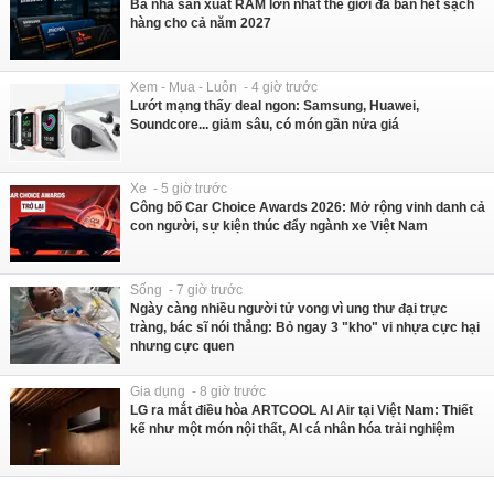
Ba nhà sản xuất RAM lớn nhất thế giới đã bán hết sạch
hàng cho cả năm 2027
Xem - Mua - Luôn - 4 giờ trước
Lướt mạng thấy deal ngon: Samsung, Huawei,
Soundcore... giảm sâu, có món gần nửa giá
Xe - 5 giờ trước
Công bố Car Choice Awards 2026: Mở rộng vinh danh cả
con người, sự kiện thúc đẩy ngành xe Việt Nam
Sống - 7 giờ trước
Ngày càng nhiều người tử vong vì ung thư đại trực
tràng, bác sĩ nói thẳng: Bỏ ngay 3 "kho" vi nhựa cực hại
nhưng cực quen
Gia dụng - 8 giờ trước
LG ra mắt điều hòa ARTCOOL AI Air tại Việt Nam: Thiết
kế như một món nội thất, AI cá nhân hóa trải nghiệm