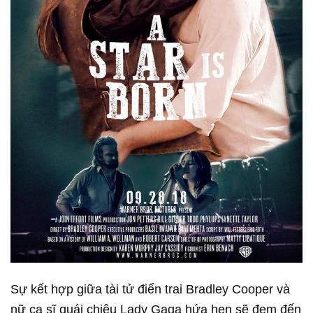
Sự kết hợp giữa tài tử điển trai Bradley Cooper và
nữ ca sĩ quái chiêu Lady Gaga hứa hẹn sẽ đem đến