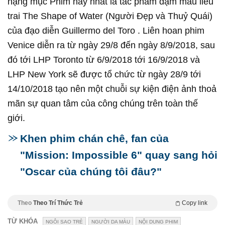
hạng mục Phim hay nhất là tác phẩm đậm màu liêu
trai The Shape of Water (Người Đẹp và Thuỷ Quái)
của đạo diễn Guillermo del Toro . Liên hoan phim
Venice diễn ra từ ngày 29/8 đến ngày 8/9/2018, sau
đó tới LHP Toronto từ 6/9/2018 tới 16/9/2018 và
LHP New York sẽ được tổ chức từ ngày 28/9 tới
14/10/2018 tạo nên một chuỗi sự kiện điện ảnh thoả
mãn sự quan tâm của công chúng trên toàn thế
giới.
Khen phim chán chê, fan của
"Mission: Impossible 6" quay sang hỏi
"Oscar của chúng tôi đâu?"
Theo
Theo Trí Thức Trẻ
Copy link
TỪ KHÓA
NGÔI SAO TRẺ
NGƯỜI DA MÀU
NỘI DUNG PHIM