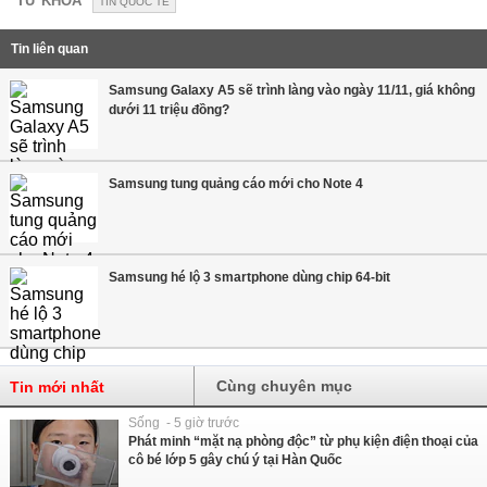
TỪ KHÓA
TIN QUỐC TẾ
Tin liên quan
Samsung Galaxy A5 sẽ trình làng vào ngày 11/11, giá không
dưới 11 triệu đồng?
Samsung tung quảng cáo mới cho Note 4
Samsung hé lộ 3 smartphone dùng chip 64-bit
Cùng chuyên mục
Tin mới nhất
Sống - 5 giờ trước
Phát minh “mặt nạ phòng độc” từ phụ kiện điện thoại của
cô bé lớp 5 gây chú ý tại Hàn Quốc