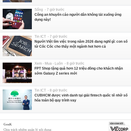
Sống - 7 giờ trước
Công an khuyến cáo người dân không tải xuống ứng
dụng này!
Tin ICT - 7 giờ trước
Người Việt tìm việc trong năm 2026 đang nghĩ gì: con số
từ Cốc Cốc cho thấy một ngành hot hơn cả
Xem - Mua - Luôn - 8 giờ trước
FPT Shop tặng quà hơn 12 triệu đồng cho khách nhận
sớm Galaxy Z series mới
Tin ICT - 8 giờ trước
CUBHCM được vinh danh tại giải fintech quốc tế nhờ số
hóa toàn bộ quy trình vay
GenK
Chịu trách nhiệm quản lý nội dung: