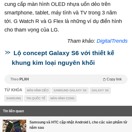
cung cấp màn hình OLED nhựa uốn dẻo trên
smartphone, tablet, máy tính và TV trong 3 năm
tới. G Watch R và G Flex là những ví dụ điển hình
cho tham vọng của LG.
Tham khảo:
DigitalTrends
Lộ concept Galaxy S6 với thiết kế
khung kim loại nguyên khối
Theo
PLXH
Copy link
TỪ KHÓA
MÀN HÌNH DẺO
SAMSUNG GALAXY S6
GALAXY S6
SAMSUNG
TIN QUỐC TẾ
MÀN HÌNH CONG
Tin liên quan
Samsung và HTC cập nhật Android L cho các sản phẩm từ
năm sau