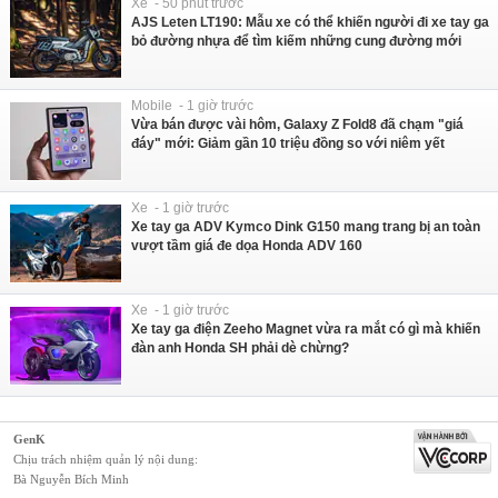
Xe - 50 phút trước
AJS Leten LT190: Mẫu xe có thể khiến người đi xe tay ga
bỏ đường nhựa để tìm kiếm những cung đường mới
Mobile - 1 giờ trước
Vừa bán được vài hôm, Galaxy Z Fold8 đã chạm "giá
đáy" mới: Giảm gần 10 triệu đồng so với niêm yết
Xe - 1 giờ trước
Xe tay ga ADV Kymco Dink G150 mang trang bị an toàn
vượt tầm giá đe dọa Honda ADV 160
Xe - 1 giờ trước
Xe tay ga điện Zeeho Magnet vừa ra mắt có gì mà khiến
đàn anh Honda SH phải dè chừng?
GenK
Chịu trách nhiệm quản lý nội dung:
Bà Nguyễn Bích Minh