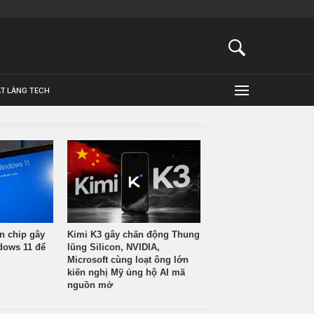
ẬT LÀNG TECH
n chip gây
Kimi K3 gây chấn động Thung
ndows 11 để
lũng Silicon, NVIDIA,
Microsoft cùng loạt ông lớn
kiến nghị Mỹ ủng hộ AI mã
nguồn mở