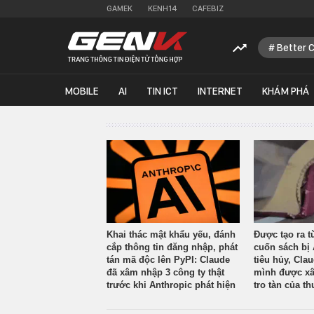
GAMEK
KENH14
CAFEBIZ
Better 
MOBILE
AI
TIN ICT
INTERNET
KHÁM PHÁ
Khai thác mật khẩu yếu, đánh
Được tạo ra t
cắp thông tin đăng nhập, phát
cuốn sách bị 
tán mã độc lên PyPI: Claude
tiêu hủy, Cla
đã xâm nhập 3 công ty thật
mình được xâ
trước khi Anthropic phát hiện
tro tàn của th