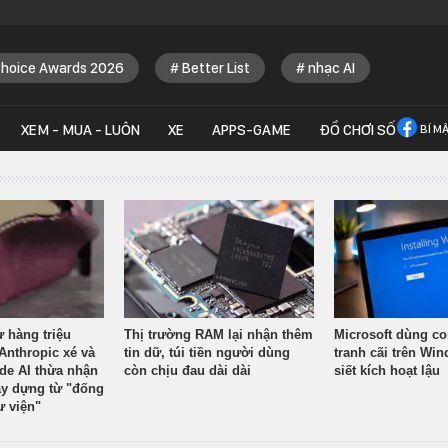
Choice Awards 2026
Better List
nhạc AI
XEM - MUA - LUÔN
XE
APPS-GAME
ĐỒ CHƠI SỐ
BÍ M
ừ hàng triệu
Thị trường RAM lại nhận thêm
Microsoft dùng co
Anthropic xé và
tin dữ, túi tiền người dùng
tranh cãi trên Wi
ude AI thừa nhận
còn chịu đau dài dài
siết kích hoạt lậu
y dựng từ "đống
ư viện"