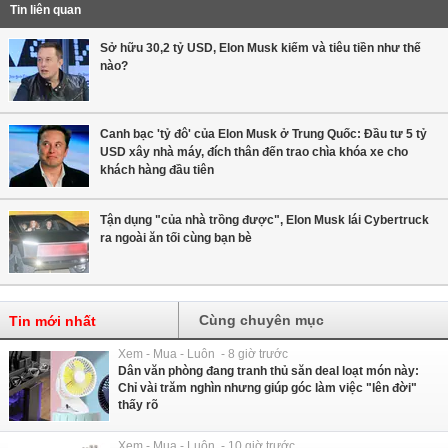
Tin liên quan
Sở hữu 30,2 tỷ USD, Elon Musk kiếm và tiêu tiền như thế
nào?
Canh bạc 'tỷ đô' của Elon Musk ở Trung Quốc: Đầu tư 5 tỷ
USD xây nhà máy, đích thân đến trao chìa khóa xe cho
khách hàng đầu tiên
Tận dụng "của nhà trồng được", Elon Musk lái Cybertruck
ra ngoài ăn tối cùng bạn bè
Cùng chuyên mục
Tin mới nhất
Xem - Mua - Luôn - 8 giờ trước
Dân văn phòng đang tranh thủ săn deal loạt món này:
Chỉ vài trăm nghìn nhưng giúp góc làm việc "lên đời"
thấy rõ
Xem - Mua - Luôn - 10 giờ trước