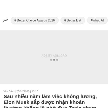
Better Choice Awards 2026
Better List
nhạc AI
Vân Đàm
|
25/01/2020 | 13:15
Sau nhiều năm làm việc không lương,
Elon Musk sắp được nhận khoản
thưởng khổng lồ nhờ đưa Tesla chạm