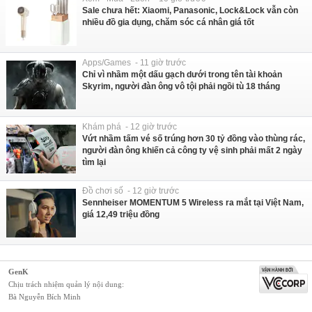
Sale chưa hết: Xiaomi, Panasonic, Lock&Lock vẫn còn
nhiều đồ gia dụng, chăm sóc cá nhân giá tốt
Apps/Games - 11 giờ trước
Chỉ vì nhầm một dấu gạch dưới trong tên tài khoản
Skyrim, người đàn ông vô tội phải ngồi tù 18 tháng
Khám phá - 12 giờ trước
Vứt nhầm tấm vé số trúng hơn 30 tỷ đồng vào thùng rác,
người đàn ông khiến cả công ty vệ sinh phải mất 2 ngày
tìm lại
Đồ chơi số - 12 giờ trước
Sennheiser MOMENTUM 5 Wireless ra mắt tại Việt Nam,
giá 12,49 triệu đồng
GenK
Chịu trách nhiệm quản lý nội dung:
Bà Nguyễn Bích Minh